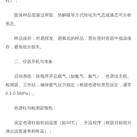
柱）；
固体样品需通过萃取、热解吸等方式转化为气态或液态可分析
形态。
样品保存：对易挥发、易氧化的样品，需在密封容器中低温保
存，避免组分损失。
二、仪器开机与准备
启动系统：按顺序开启载气（如氮气、氦气）、色谱仪主机、
检测器、工作站，确保载气压力稳定（根据色谱柱类型设定，通常
0.1-0.5MPa）。
色谱柱与检测器预热：
设定色谱柱箱初始温度（如50℃）、升温程序（根据目标组分
沸点设置速率和终温）；