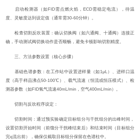
启动检测器（如FID需点燃火焰，ECD需稳定电流），待温
度、灵敏度达到设定值（通常需30-60分钟）。
检查切割反吹装置：确认切换阀（如六通阀、十通阀）连接正
确，手动测试阀切换动作是否顺畅，避免卡顿影响切割精度。
三、方法参数设置（核心步骤）
基础色谱参数：在工作站中设置进样量（如1μL）、进样口温
度（高于样品沸点50-100℃）、载气流速（恒流或恒压模式）、检
测器参数（如FID氢气流速40mL/min，空气400mL/min）。
切割与反吹程序设定：
切割时间：通过预实验确定目标组分与干扰组分的出峰时间，
设置切割开始时间（前馏分干扰峰结束后）和结束时间（目标组分
完q流出前），确保仅截取目标组分保留在色谱柱中。