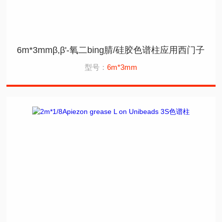
6m*3mmβ,β'-氧二bing腈/硅胶色谱柱应用西门子
型号：
6m*3mm