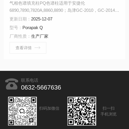
气相色谱填充柱PQ色谱柱适用于安捷伦
6890,7890,7820A,8860,8890；岛津GC-2010，GC-2014，
GC-2030；赛默飞1310，布鲁克，pe，室内空气，焦炉煤
更新日期：
2025-12-07
气，炼厂气，天然气，过氧化物，苯系物，消毒剂，氨，
型号：
Porapak Q
环氧乙烷，乙缩醛，乙醇，增塑剂。
厂商性质：
生产厂家
查看详情
联系电话
0632-5667636
扫码加微信
扫一扫
手机浏览