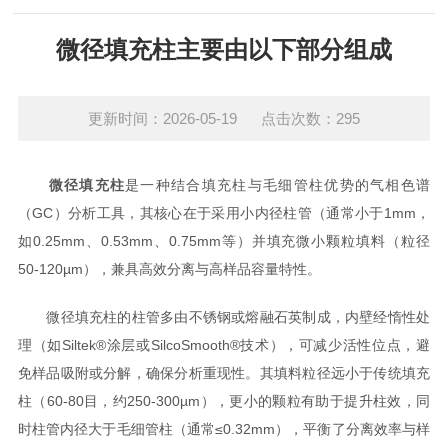
微径填充柱主要由以下部分组成
更新时间：2026-05-19 点击次数：295
微径填充柱
是一种结合填充柱与毛细管柱优势的气相色谱
（GC）分析工具，其核心在于采用小内径柱管（通常小于1mm，
如0.25mm、0.53mm、0.75mm等）并填充微小颗粒填料（粒径
50-120µm），兼具高效分离与高样品容量特性。
微径填充柱的柱管多由不锈钢或熔融石英制成，内壁经惰性处
理（如Siltek®涂层或SilcoSmooth®技术），可减少活性位点，避
免样品吸附或分解，确保分析重现性。其填料粒径远小于传统填充
柱（60-80目，约250-300µm），更小的颗粒有助于提升柱效，同
时柱管内径大于毛细管柱（通常≤0.32mm），平衡了分离效率与样