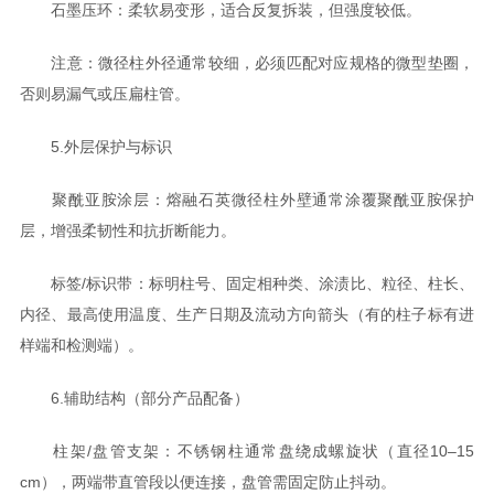
石墨压环：柔软易变形，适合反复拆装，但强度较低。
注意：微径柱外径通常较细，必须匹配对应规格的微型垫圈，
否则易漏气或压扁柱管。
5.外层保护与标识
聚酰亚胺涂层：熔融石英微径柱外壁通常涂覆聚酰亚胺保护
层，增强柔韧性和抗折断能力。
标签/标识带：标明柱号、固定相种类、涂渍比、粒径、柱长、
内径、最高使用温度、生产日期及流动方向箭头（有的柱子标有进
样端和检测端）。
6.辅助结构（部分产品配备）
柱架/盘管支架：不锈钢柱通常盘绕成螺旋状（直径10–15
cm），两端带直管段以便连接，盘管需固定防止抖动。