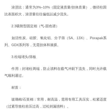
涂渍比：通常为3%–10%（固定液质量/担体质量），微径柱因
比表面积大，涂渍量往往偏低以减少流失。
2.3吸附型固定相（气-固色谱）
如活性炭、硅胶、氧化铝、分子筛（5A、13X）、Porapak系
列、GDX系列等，无需担体和液膜。
3.柱端堵头/筛板
作用：封堵柱两端，防止填料在载气冲刷下流失，同时允许载
气顺利通过。
材质：
玻璃棉/石英棉：常用，耐高温，需用专用工具压实，松紧适度
（过紧导致柱前压过高，过松则漏填料）。