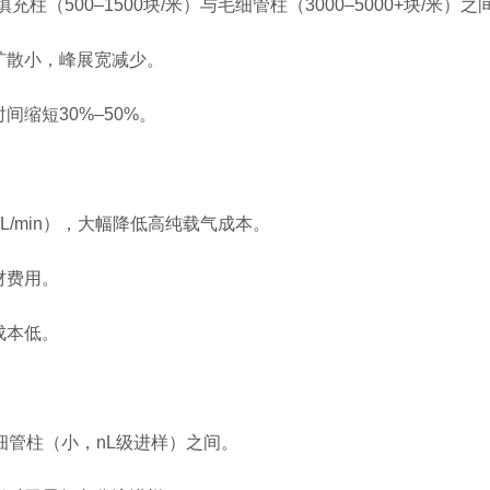
（500–1500块/米）与毛细管柱（3000–5000+块/米）之
散小，峰展宽减少。
缩短30%–50%。
mL/min），大幅降低高纯载气成本。
材费用。
成本低。
管柱（小，nL级进样）之间。