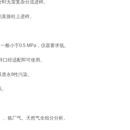
时无需复杂分流进样。
直接柱上进样。
般小于0.5 MPa，仪器要求低。
样口经适配即可使用。
质永9性污染。
系。
₄）、炼厂气、天然气全组分分析。