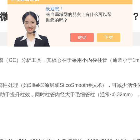
欢迎您！
微径填充柱其拥有怎样的特点呢
来自局域网的朋友！有什么可以帮
助您的吗？
更新时间：2026-05-21 点击次数：286
GC）分析工具，其核心在于采用小内径柱管（通常小于1mm，如0
（如Siltek®涂层或SilcoSmooth®技术），可减少
颗粒有助于提升柱效，同时柱管内径大于毛细管柱（通常≤0.32mm