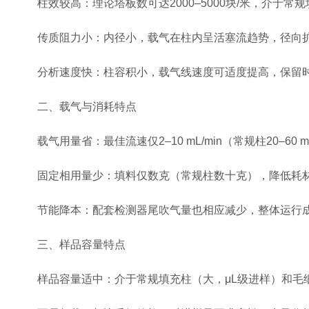
柱效较高：理论塔板数可达2000–5000块/米，介于常规填充柱
传质阻力小：内径小，载气在柱内呈活塞流趋势，径向扩
分析速度快：柱容积小，载气线速度可适度提高，保留时间
二、载气与消耗特点
载气用量省：最佳流速仅2–10 mL/min（常规柱20–60 
固定相用量少：填料仅数克（常规柱数十克），降低耗
节能降本：配套检测器尾吹气量也相应减少，整体运行
三、样品容量特点
样品容量适中：介于常规填充柱（大，μL级进样）和毛细