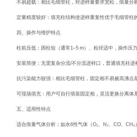
不易超载：相比毛细管柱，对进样量要求宽松，痕量分析
定量精度较好：填充柱结构使进样重复性优于毛细管柱的
四、操作与维护特点
柱前压低：因柱短（通常1–5 m）、粒径适中，操作压力一
安装简便：无需复杂分流/不分流进样口，普通填充柱进
抗污染能力较强：相比毛细管柱，固定相不易被高沸点基
可现场填充：用户可自行填装固定相，灵活更换分离体
五、适用性特点
适合痕量气体分析：如永6性气体（O₂、N₂、CO、CH