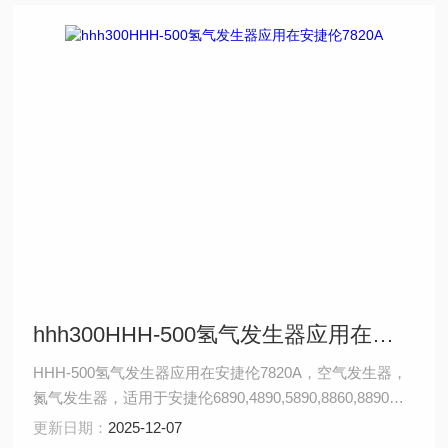
hhh300HHH-500氢气发生器应用在安捷伦7820A
HHH-500氢气发生器应用在安捷伦7820A，空气发生器，
氮气发生器，适用于安捷伦6890,4890,5890,8860,8890，
岛津GC2010，GC-2014，GC-2030，赛默飞，瓦里安，
更新日期：
2025-12-07
布鲁克，PE,磐诺，福立，天瑞，天美