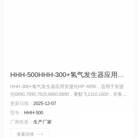
HHH-500HHH-300+氢气发生器应用安捷伦HP-4890
HHH-300+氢气发生器应用安捷伦HP-4890，适用于安捷
伦6890,7890,7820,8860,8890，赛默飞1310,1600，布鲁
克，PE580,580.690,600系列，岛津GC-2014，GC-
更新日期：
2025-12-07
2010，磐诺，瓦里安3800，天瑞，天美，科创，鲁南瑞
型号：
HHH-500
虹，川仪，北分瑞利，东西电子
厂商性质：
生产厂家
查看详情