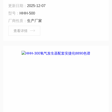
2014，GC-2030，瓦里安3800，布鲁克，PE580，空气发
更新日期：
2025-12-07
生器，氮气发生器，便携式甲烷转化炉
型号：
HHH-500
厂商性质：
生产厂家
查看详情