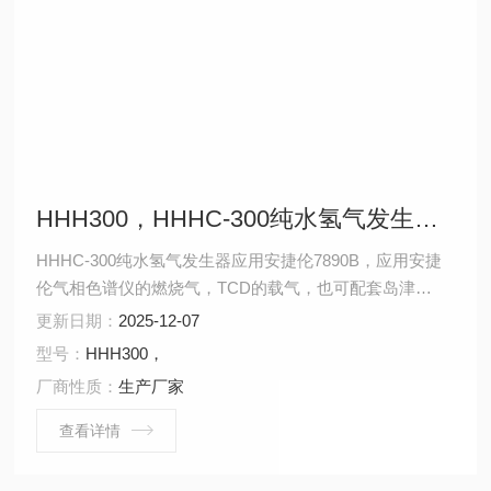
HHH300，HHHC-300纯水氢气发生器应用安捷伦7890B
HHHC-300纯水氢气发生器应用安捷伦7890B，应用安捷
伦气相色谱仪的燃烧气，TCD的载气，也可配套岛津
GC2010，GC-2014，GC-2030，赛默飞
更新日期：
2025-12-07
1300,1310,1600,1610系列，瓦里安3800系列，布鲁克，
型号：
HHH300，
PE580,680,690,590系列
厂商性质：
生产厂家
查看详情