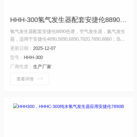
HHH-300氢气发生器配套安捷伦8890色谱
氢气发生器配套安捷伦8890色谱，空气发生器，氮气发生
器，适用于安捷伦4890,5890,6890,7820,7890,8860；岛津
GC-2010，GC-2014，GC-2030，赛默飞1310，瓦里安
更新日期：
2025-12-07
3800，布鲁克。pe580, 磐诺A90，福立，川仪，天瑞，天
型号：
HHH-300
美，北分瑞利，东西电子
厂商性质：
生产厂家
查看详情