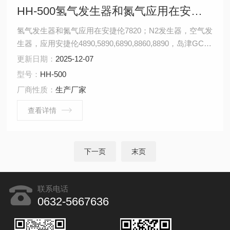
HH-500氢气发生器和氮气应用在安捷伦7820
氢气发生器和氮气应用在安捷伦7820；N2发生器，空气发
生器，应用安捷伦4890,5890,6890,8860,8890，岛津GC-
14C，GC-2010，GC-2014，GC-2030，赛默飞1310系
更新日期：
2025-12-07
列；布鲁克，PE，气相色谱仪FID，TCD，NPD，FPD，
型号：
HH-500
ECD
厂商性质：
生产厂家
查看详情
下一页
末页
联系电话
0632-5667636