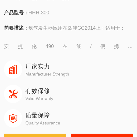
产品型号：
HHH-300
简要描述：
氢气发生器应用在岛津GC2014上；适用于：
安捷伦490在线/便携，
4890,5890,6890,7820,7890,8860,8890
厂家实力
岛津GC-14C，GC-2010，GC-2014，GC-2030
Manufacturer Strength
有效保修
赛默飞1310,1300,1610,1600
Valid Warranty
瓦里安3800系列
质量保障
Quality Assurance
布鲁克PE580,590,680,690