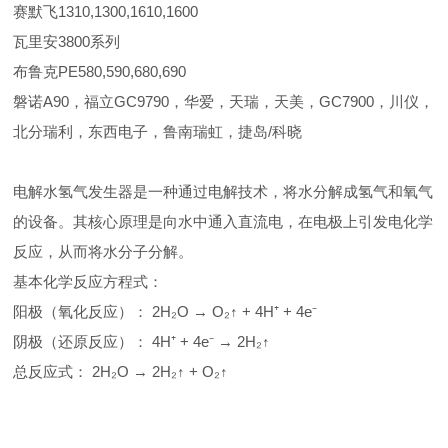
赛默飞1310,1300,1610,1600
瓦里安3800系列
布鲁克PE580,590,680,690
磐诺A90，福立GC9790，华爱，天瑞，天美，GC7900，川仪，
北分瑞利，东西电子，鲁南瑞虹，捷岛/科晓
电解水氢气发生器是一种通过电解技术，将水分解成氢气和氧气
的设备。其核心原理是向水中通入直流电，在电极上引发电化学
反应，从而将水分子分解。
基本化学反应方程式：
阳极（氧化反应）： 2H₂O → O₂↑ + 4H⁺ + 4e⁻
阴极（还原反应）： 4H⁺ + 4e⁻ → 2H₂↑
总反应式： 2H₂O → 2H₂↑ + O₂↑