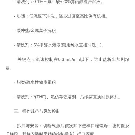
- 清洗剂：0.1%三氟乙酸+20%异丙醇混合溶液。
- 步骤：低流速下冲洗，逐步过渡至高比例有机相。
- 缓冲盐/金属离子沉积
- 清洗剂：5%甲醇水溶液(禁用纯水直接冲洗！)。
- 关键点：流速控制在0.3 mL/min以下，防止盐析出加剧堵
塞。
- 脂类/疏水性物质累积
- 清洗剂：*(THF)、氯仿等强溶剂，后续需置换回原体系。
三、操作规范与风险控制
- 拆卸与安装：切断气源后依次卸下进样口端螺母、密封圈及
旧柱段，新柱安装时需精确控制插入进样口深度。