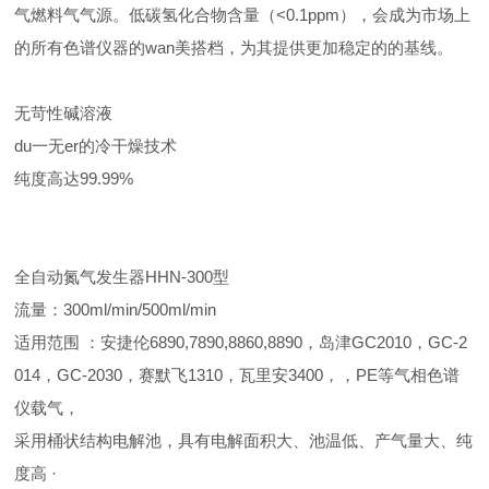
气燃料气气源。低碳氢化合物含量（<0.1ppm），会成为市场上
的所有色谱仪器的wan美搭档，为其提供更加稳定的的基线。
无苛性碱溶液
du一无er的冷干燥技术
纯度高达99.99%
全自动氮气发生器HHN-300型
流量：300ml/min/500ml/min
适用范围 ：安捷伦6890,7890,8860,8890，岛津GC2010，GC-2
014，GC-2030，赛默飞1310，瓦里安3400，，PE等气相色谱
仪载气，
采用桶状结构电解池，具有电解面积大、池温低、产气量大、纯
度高 ·