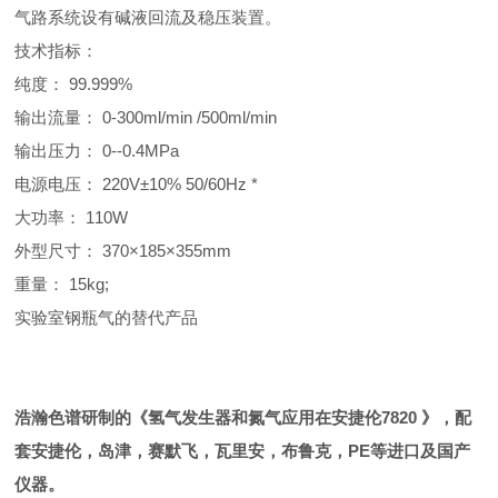
气路系统设有碱液回流及稳压装置。
技术指标：
纯度： 99.999%
输出流量： 0-300ml/min /500ml/min
输出压力： 0--0.4MPa
电源电压： 220V±10% 50/60Hz *
大功率： 110W
外型尺寸： 370×185×355mm
重量： 15kg;
实验室钢瓶气的替代产品
浩瀚色谱研制的《
氢气发生器和氮气应用在安捷伦7820
》，配
套安捷伦，岛津，赛默飞，瓦里安，布鲁克，PE等进口及国产
仪器。