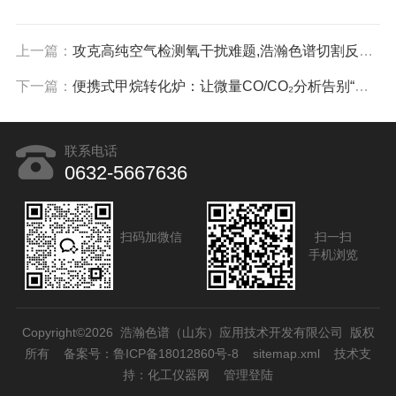
上一篇：
攻克高纯空气检测氧干扰难题,浩瀚色谱切割反吹技术打造精准质控方案
下一篇：
便携式甲烷转化炉：让微量CO/CO₂分析告别“大动干戈”
联系电话
0632-5667636
扫码加微信
扫一扫
手机浏览
Copyright©2026 浩瀚色谱（山东）应用技术开发有限公司 版权
所有
备案号：鲁ICP备18012860号-8
sitemap.xml
技术支
持：
化工仪器网
管理登陆