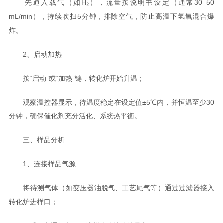
先通入载气（如H₂），流量按说明书设定（通常30–50
mL/min），持续吹扫5分钟，排除空气，防止高温下氢氧混合爆
炸。
2、启动加热
按“启动”或“加热”键，转化炉开始升温；
观察温控器显示，待温度稳定在设定值±5℃内，并恒温至少30
分钟，确保催化剂充分活化、系统热平衡。
三、样品分析
1、连接样品气源
将待测气体（如变压器油脱气、工艺尾气等）通过过滤器接入
转化炉进样口；