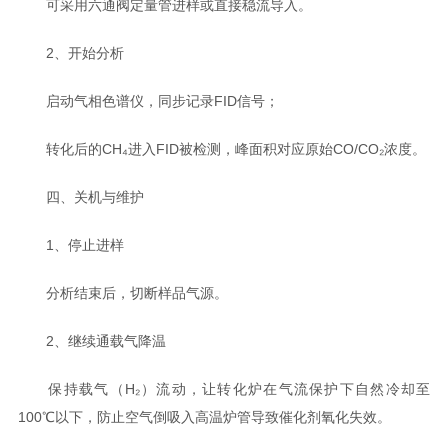
可采用六通阀定量管进样或直接稳流导入。
2、开始分析
启动气相色谱仪，同步记录FID信号；
转化后的CH₄进入FID被检测，峰面积对应原始CO/CO₂浓度。
四、关机与维护
1、停止进样
分析结束后，切断样品气源。
2、继续通载气降温
保持载气（H₂）流动，让转化炉在气流保护下自然冷却至
100℃以下，防止空气倒吸入高温炉管导致催化剂氧化失效。