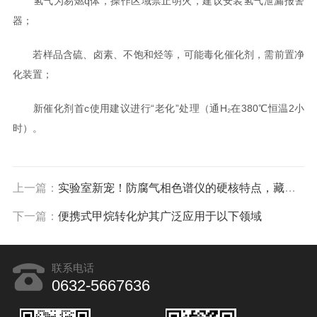
氢气为易燃q体，操作区域禁止明火，建议安装氢气泄漏报警
器；
若样品含硫、卤素、不饱和烃等，可能毒化催化剂，需前置净
化装置；
新催化剂首c使用建议进行“老化”处理（通H₂在380℃恒温2小
时）。
上一篇：
实验室新宠！防腐气相色谱仪的硬核特点，藏着检测的“稳定密码”
下一篇：
便携式甲烷转化炉其广泛应用于以下领域
联系电话
0632-5667636