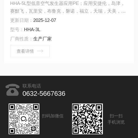
HHA-5L型低音空气发生器应用PE；应用安捷伦，岛津，
赛默飞，瓦里安，布鲁克，磐诺，福立，天瑞，天美，华
爱，科创，灵华，上分，北分瑞利，东西电子，捷岛，川
更新日期：
2025-12-07
仪等，为气相色谱仪提供清洁的空气。
型号：
HHA-3L
厂商性质：
生产厂家
查看详情
联系电话
0632-5667636
扫码加微信
扫一扫
手机浏览