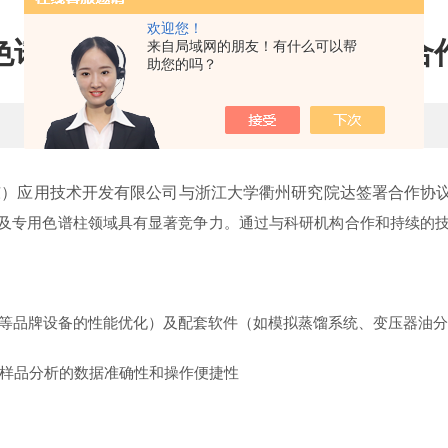
欢迎您！
色谱与浙江大学衢州研究院达成合
来自局域网的朋友！有什么可以帮
助您的吗？
更新时间：2025-03-20 点击次数：897
东）应用技术开发有限公司与浙江大学衢州研究院达签署合作协议
专用色谱柱领域具有显著竞争力。通过与科研机构合作和持续的技术迭
岛津等品牌设备的性能优化）及配套软件（如模拟蒸馏系统、变压器油
样品分析的数据准确性和操作便捷性