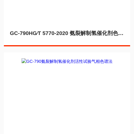
GC-790HG∕T 5770-2020 氨裂解制氢催化剂色谱仪