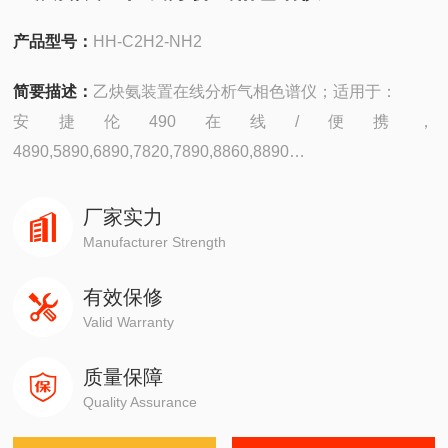
产品型号：
HH-C2H2-NH2
简要描述：
乙炔氨装置在线分析气相色谱仪；适用于：
安捷伦490在线/便携，
4890,5890,6890,7820,7890,8860,8890
岛津GC-14C，GC-2010，GC-2014，GC-2030
赛默飞1310,1300,1610,1600
厂家实力
瓦里安3800系列
Manufacturer Strength
布鲁克PE580,590,680,690
有效保修
磐诺A90，福立GC9790，华爱，天瑞，天美，GC7900，川
Valid Warranty
仪，北分瑞利，东西电子，鲁南
质量保障
Quality Assurance