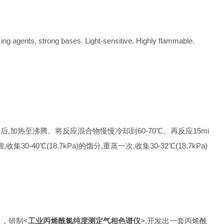
ing agents, strong bases. Light-sensitive. Highly flammable.
合后,加热至沸腾。将反应混合物慢慢冷却到60-70℃。再反应15mi
0℃(18.7kPa)的馏分,重蒸一次,收集30-32℃(18.7kPa)
，研制<
工业丙烯酰氯纯度测定气相色谱仪
>,开发出一套丙烯酰