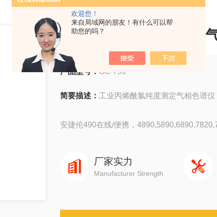
欢迎您！
来自局域网的朋友！有什么可以帮
工业丙烯酰氯纯度测定
助您的吗？
产品型号：
GC-790
简要描述：
工业丙烯酰氯纯度测定气相色谱仪
安捷伦490在线/便携，4890,5890,6890,7820,78
岛津GC-14C，GC-2010，GC-2014，GC-203
厂家实力
Manufacturer Strength
赛默飞1310,1300,1610,1600
瓦里安3800系列