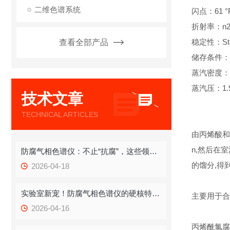
二维色谱系统
闪点：61 °
折射率：n20/D
稳定性：Stable,
查看全部产品
储存条件：
蒸汽密度：>1 
蒸汽压：1.93 
技术文章
TECHNICAL ARTICLES
由丙烯酸和三
n,然后在室
防腐气相色谱仪：不止“抗腐”，这些领域它都在悄悄发力
的馏分,得
2026-04-18
实验室新宠！防腐气相色谱仪的硬核特点，藏着检测的“稳定密码”
主要用于合
2026-04-16
丙烯酰氯腐