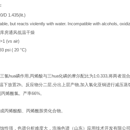
F
 1.435(lit.)
 but reacts violently with water. Incompatible with alcohols, oxidiz
库房通风低温干燥
(vs air)
psi ( 20 °C)
氯hua磷作用,丙烯酸与三hua化磷的摩尔配比为1:0.333,将两者混
温下放置2h。反应物分二层,分出上层产物,加入氯化亚铜进行减压蒸馏,收集30-4
到丙烯酰氯。产率66%。
成丙烯酸酯、丙烯酰胺类化合物。
蚀性强，色谱分析难度大，
浩瀚色谱（山东）应用技术开发有限公司