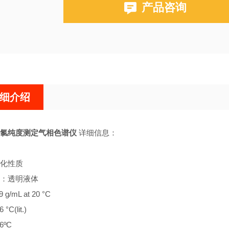
产品咨询
布鲁克PE580,590,680,690
细介绍
氯纯度测定气相色谱仪
详细信息：
化性质
：透明液体
g/mL at 20 °C
C(lit.)
6ºC