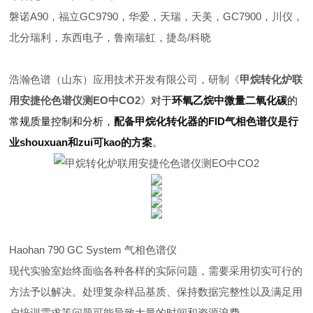
磐诺A90，福立GC9790，华爱，天瑞，天美，GC7900，川仪，
北分瑞利，东西电子，鲁南瑞虹，捷岛/科晓
浩瀚色谱（山东）应用技术开发有限公司，研制《
甲烷转化炉联
用安捷伦色谱仪测EO中CO2
》
对于
环氧乙烷中微量二氧化碳
的
常规质量控制和分析，
配备甲烷化转化器的FID气相色谱仪是行
业shouxuan和zui可kao的方案
。
Haohan 790 GC System 气相色谱仪
现代实验室始终面临各种各样的实际问题，需要采用切实可行的
方法予以解决。处理复杂样品基质、保持数据完整性以及满足用
户培训需求等问题可能导致大量的时间和资源浪费。