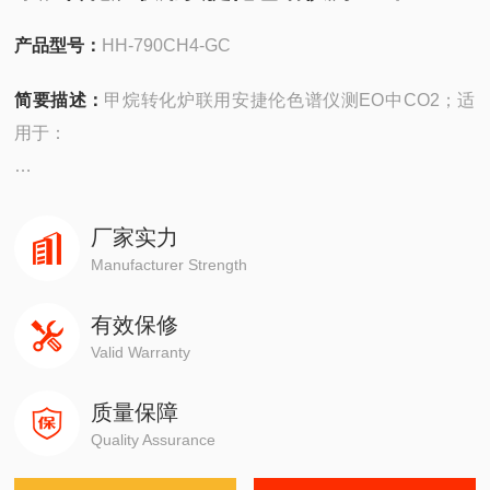
产品型号：
HH-790CH4-GC
简要描述：
甲烷转化炉联用安捷伦色谱仪测EO中CO2；适
用于：
安捷伦490在线/便携，
4890,5890,6890,7820,7890,8860,8890
厂家实力
Manufacturer Strength
岛津GC-14C，GC-2010，GC-2014，GC-2030
有效保修
Valid Warranty
赛默飞1310,1300,1610,1600
质量保障
瓦里安3800系列
Quality Assurance