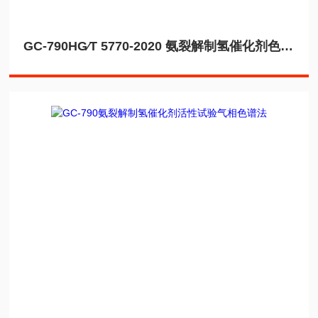
GC-790HG∕T 5770-2020 氨裂解制氢催化剂色谱仪