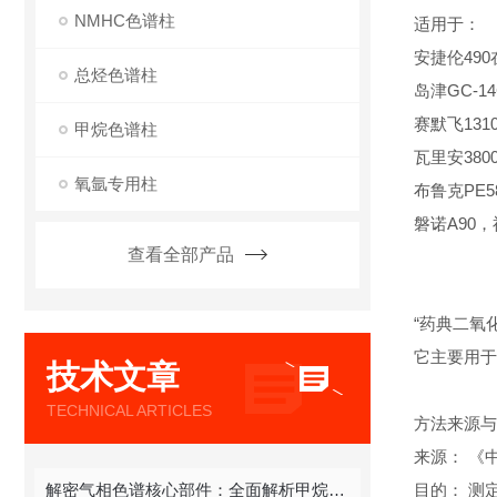
NMHC色谱柱
适用于：
安捷伦490在线
总烃色谱柱
岛津GC-14
赛默飞1310,
甲烷色谱柱
瓦里安380
氧氩专用柱
布鲁克PE580
磐诺A90
查看全部产品
“药典二氧
它主要用于
技术文章
TECHNICAL ARTICLES
方法来源与
来源： 《中
解密气相色谱核心部件：全面解析甲烷色谱柱
目的： 测