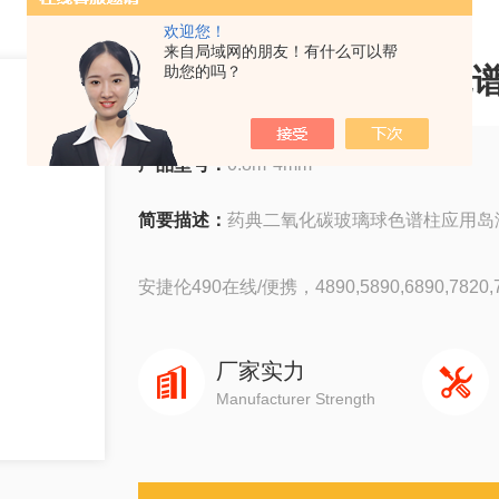
欢迎您！
来自局域网的朋友！有什么可以帮
药典二氧化碳玻璃球色谱
助您的吗？
产品型号：
0.8m*4mm
简要描述：
药典二氧化碳玻璃球色谱柱应用岛津
安捷伦490在线/便携，4890,5890,6890,7820,78
岛津GC-14C，GC-2010，GC-2014，GC-203
厂家实力
Manufacturer Strength
赛默飞1310,1300,1610,1600
瓦里安3800系列