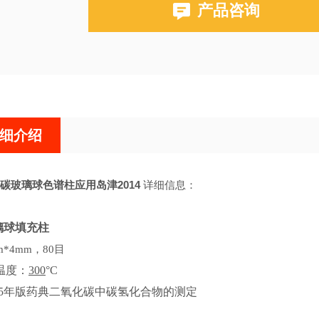
产品咨询
布鲁克PE580,590,680,690
细介绍
碳玻璃球色谱柱应用岛津2014
详细信息：
璃球填充柱
m*4mm
，
80目
用温度：
300
°C
25年版药典二氧化碳中碳氢化合物的测定