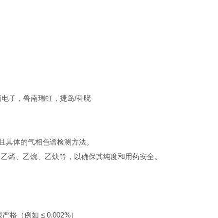
东西电子，鲁南瑞虹，捷岛/科晓
典且具体的气相色谱检测方法。
、乙烯、乙烷、乙炔等，以确保其纯度和用药安全。
（例如 ≤ 0.002%）