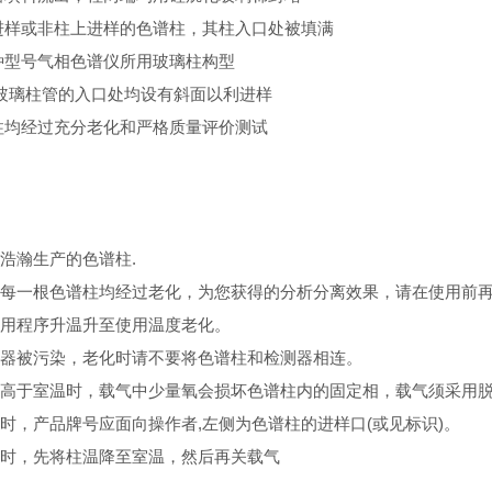
进样或非柱上进样的色谱柱，其柱入口处被填满
种型号气相色谱仪所用玻璃柱构型
玻璃柱管的入口处均设有斜面以利进样
柱均经过充分老化和严格质量评价测试
浩瀚生产的色谱柱.
每一根色谱柱均经过老化，为您获得的分析分离效果，请在使用前再老化
用程序升温升至使用温度老化。
器被污染，老化时请不要将色谱柱和检测器相连。
高于室温时，载气中少量氧会损坏色谱柱内的固定相，载气须采用脱
时，产品牌号应面向操作者,左侧为色谱柱的进样口(或见标识)。
时，先将柱温降至室温，然后再关载气