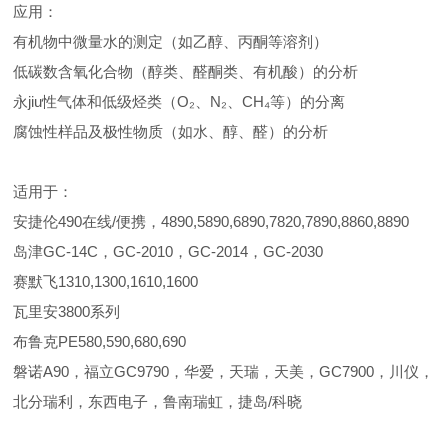
应用：
‌有机物中微量水的测定‌（如乙醇、丙酮等溶剂）
‌低碳数含氧化合物‌（醇类、醛酮类、有机酸）的分析
‌永jiu性气体和低级烃类‌（O₂、N₂、CH₄等）的分离
‌腐蚀性样品及极性物质‌（如水、醇、醛）的分析
适用于：
安捷伦490在线/便携，4890,5890,6890,7820,7890,8860,8890
岛津GC-14C，GC-2010，GC-2014，GC-2030
赛默飞1310,1300,1610,1600
瓦里安3800系列
布鲁克PE580,590,680,690
磐诺A90，福立GC9790，华爱，天瑞，天美，GC7900，川仪，
北分瑞利，东西电子，鲁南瑞虹，捷岛/科晓