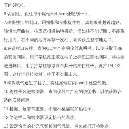
下约5厘米。
6.切割柱。距柱每个尾端约4-5cm处轻划一下。
7.确保整洁的划口。用拇指和食指捉住柱，离划痕处越近越好。
轻轻地弯曲柱。柱应该很轻易地折断。假如柱不能折断，不能强
行用力。在不同的地方再割一次柱，尝试获是整洁地划口。
8.在进样口装柱。查阅GC生产商的仪器说明书，以便获取正确
的安装间隔。用打字机改正液在柱子上标识正确地间隔。将柱插
进进样口。用手拧紧柱螺母直至其开始夹住柱子。再拧1/4-1/2
圈，这样轻轻拉动时，柱子不会脱出来。
9.确保载气通过了柱子。将柱尾端进丙tong中检查气泡。
10.将柱子装进检测器。查阅仪器生产商的说明书，以便获取合
适的安装间隔。
11.检漏。这非常重要。不能不检漏就加热柱子。
12.给进样口和检测器设定恰当的温度。
13.设定恰当的补充气和检测气流量。点火或打开检测器。