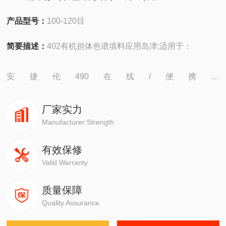
产品型号：
100-120目
简要描述：
402有机担体色谱填料应用岛津;适用于：
安捷伦490在线/便携，
4890,5890,6890,7820,7890,8860,8890
厂家实力
岛津GC-14C，GC-2010，GC-2014，GC-2030
Manufacturer Strength
有效保修
赛默飞1310,1300,1610,1600
Valid Warranty
瓦里安3800系列
质量保障
Quality Assurance
布鲁克PE580,590,680,690