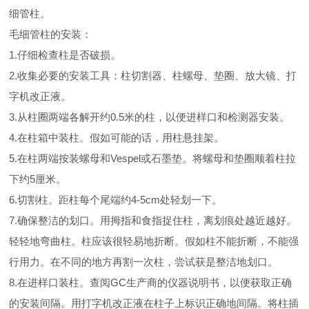
细管柱。
毛细管柱的安装：
1.仔细检查柱是否破损。
2.收集必要的安装工具：柱切割器、柱螺母、垫圈、放大镜、打
字机改正液。
3.从柱圈两端各解开约0.5米的柱，以便进样口和检测器安装。
4.在柱箱中装柱。假如可能的话，用柱悬挂架。
5.在柱两端按装螺母和Vespel或石墨垫。将螺母和垫圈顺着柱拉
下约5厘米。
6.切割柱。距柱每个尾端约4-5cm处轻划一下。
7.确保整洁的划口。用拇指和食指捉住柱，离划痕处越近越好。
轻轻地弯曲柱。柱应该很轻易地折断。假如柱不能折断，不能强
行用力。在不同的地方再割一次柱，尝试获是整洁地划口。
8.在进样口装柱。查阅GC生产商的仪器说明书，以便获取正确
的安装间隔。用打字机改正液在柱子上标识正确地间隔。将柱插