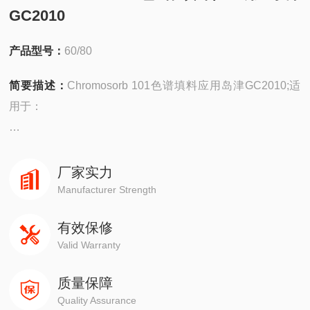
GC2010
产品型号：
60/80
简要描述：
Chromosorb 101色谱填料应用岛津GC2010;适
用于：
安捷伦490在线/便携，
4890,5890,6890,7820,7890,8860,8890
厂家实力
Manufacturer Strength
岛津GC-14C，GC-2010，GC-2014，GC-2030
有效保修
Valid Warranty
赛默飞1310,1300,1610,1600
质量保障
瓦里安3800系列
Quality Assurance