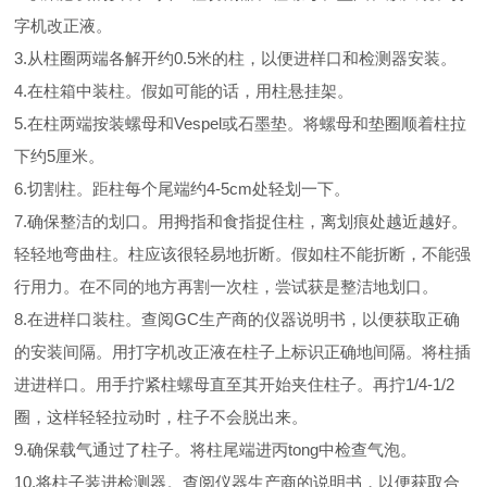
字机改正液。
3.从柱圈两端各解开约0.5米的柱，以便进样口和检测器安装。
4.在柱箱中装柱。假如可能的话，用柱悬挂架。
5.在柱两端按装螺母和Vespel或石墨垫。将螺母和垫圈顺着柱拉
下约5厘米。
6.切割柱。距柱每个尾端约4-5cm处轻划一下。
7.确保整洁的划口。用拇指和食指捉住柱，离划痕处越近越好。
轻轻地弯曲柱。柱应该很轻易地折断。假如柱不能折断，不能强
行用力。在不同的地方再割一次柱，尝试获是整洁地划口。
8.在进样口装柱。查阅GC生产商的仪器说明书，以便获取正确
的安装间隔。用打字机改正液在柱子上标识正确地间隔。将柱插
进进样口。用手拧紧柱螺母直至其开始夹住柱子。再拧1/4-1/2
圈，这样轻轻拉动时，柱子不会脱出来。
9.确保载气通过了柱子。将柱尾端进丙tong中检查气泡。
10.将柱子装进检测器。查阅仪器生产商的说明书，以便获取合