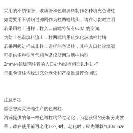
采用的不锈钢管、玻璃管和色谱填料制作各种填充色谱柱
如需要用不锈钢过滤网作为柱两端堵头，请在订货时注明
若采用柱上进样，柱入口前端将留有6CM 的空间,
为防止色谱填料流出，柱两端均用硅烷化玻璃棉封堵
若采用阀进样或非柱上进样的色谱柱，其柱入口处被填满
可提供多种型号气相色谱仪所用玻璃柱构型
2mm内径玻璃柱管的入口处均设有斜面以利进样
每根色谱柱均经过充分老化和严格质量评价测试
注意事项
感谢您购买浩瀚生产的色谱柱.
浩瀚提供的每一根色谱柱均经过老化，为您获得的分析分离效
果，请在使用前再老化1-2小时。老化时，应先通载气10min左