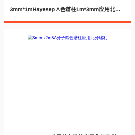
3mm*1mHayesep A色谱柱1m*3mm应用北分瑞利