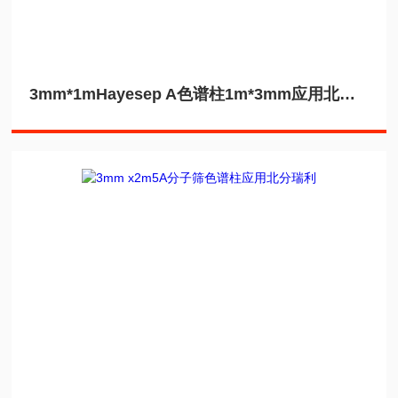
3mm*1mHayesep A色谱柱1m*3mm应用北分瑞利