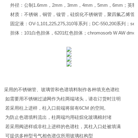
外径：公制1.6mm，2mm，3mm，4mm，5mm，6mm；英制1/16,
材质：不锈钢，铜管，镍管，硅烷化不锈钢管，聚四氟乙烯管
固定液：OV-1,101,225,275,310等系列；DC-550,200系列；se3
担体：101白色担体，6201红色担体；chromosorb W AW dmc
采用的不锈钢管、玻璃管和色谱填料制作各种填充色谱柱
如需要用不锈钢过滤网作为柱两端堵头，请在订货时注明
若采用柱上进样，柱入口前端将留有6CM 的空间,
为防止色谱填料流出，柱两端均用硅烷化玻璃棉封堵
若采用阀进样或非柱上进样的色谱柱，其柱入口处被填满
可提供多种型号气相色谱仪所用玻璃柱构型