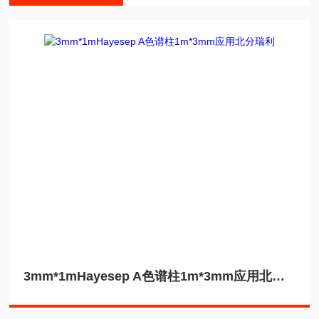
3mm*1mHayesep A色谱柱1m*3mm应用北分瑞利