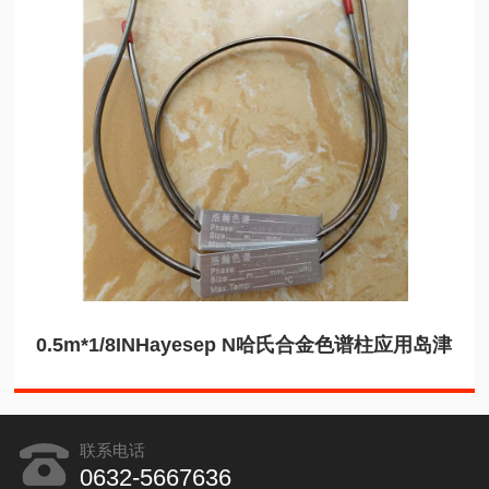
0.5m*1/8INHayesep N哈氏合金色谱柱应用岛津
联系电话
0632-5667636