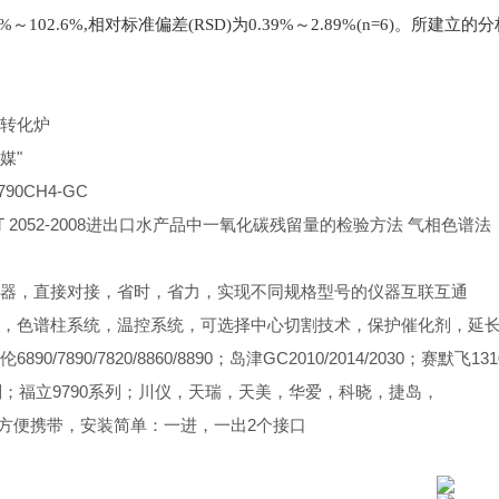
9%～102.6%,相对标准偏差(RSD)为0.39%～2.89%(n=6)
转化炉
媒"
90CH4-GC
T 2052-2008进出口水产品中一氧化碳残留量的检验方法 气相色谱法
器，直接对接，省时，省力，实现不同规格型号的仪器互联互通
，色谱柱系统，温控系统，可选择中心切割技术，保护催化剂，延
890/7890/7820/8860/8890；岛津GC2010/2014/2030
系列；福立9790系列；川仪，天瑞，天美，华爱，科晓，捷岛，
，方便携带，安装简单：一进，一出2个接口