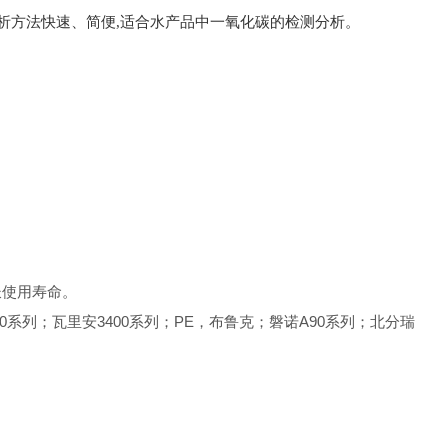
。所建立的分析方法快速、简便,适合水产品中一氧化碳的检测分析。
长使用寿命。
；赛默飞1310系列；瓦里安3400系列；PE，布鲁克；磐诺A90系列；北分瑞