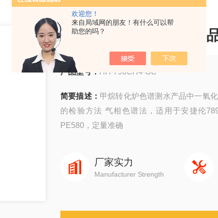
欢迎您！
来自局域网的朋友！有什么可以帮
甲烷转化炉色谱测水产
助您的吗？
产品型号：
HH-790CH4-GC
简要描述：
甲烷转化炉色谱测水产品中一氧化碳残
的检验方法 气相色谱法，适用于安捷伦7890
PE580，定量准确
厂家实力
Manufacturer Strength