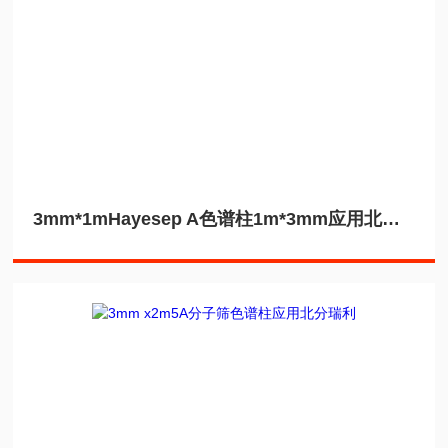
3mm*1mHayesep A色谱柱1m*3mm应用北分瑞利