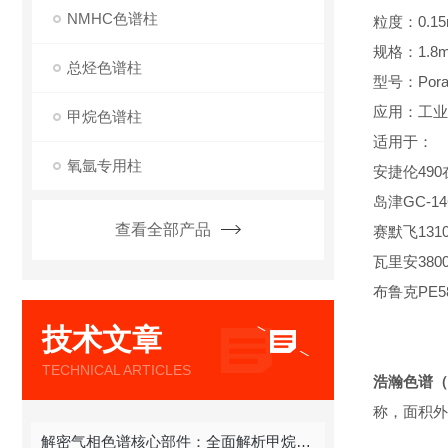
NMHC色谱柱
粒度：0.15
规格：1.8m
总烃色谱柱
型号：Porap
应用：
工业
甲烷色谱柱
适用于：
氧氩专用柱
安捷伦490在线
岛津GC-14
查看全部产品
赛默飞1310,
瓦里安380
布鲁克PE580
技术文章
TECHNICAL ARTICLES
浩瀚色谱（
称，面积外
解密气相色谱核心部件：全面解析甲烷色谱柱