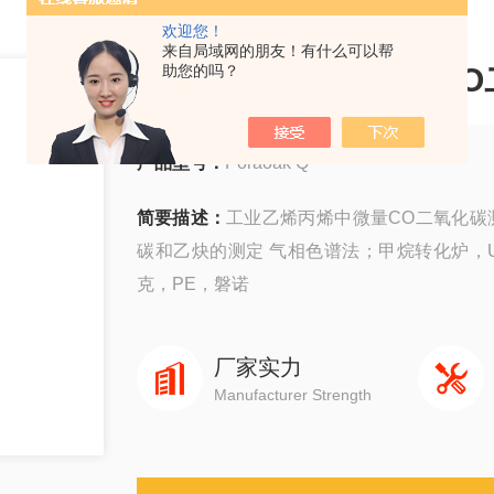
欢迎您！
来自局域网的朋友！有什么可以帮
工业乙烯丙烯中微量CO
助您的吗？
产品型号：
Poraoak Q
简要描述：
工业乙烯丙烯中微量CO二氧化碳
碳和乙炔的测定 气相色谱法；甲烷转化炉，Un
克，PE，磐诺
厂家实力
Manufacturer Strength