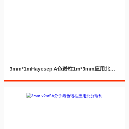
3mm*1mHayesep A色谱柱1m*3mm应用北分瑞利