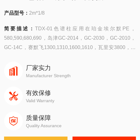
产品型号：
2m*1/8
简要描述：
TDX-01色谱柱应用在珀金埃尔默PE，
580,590,680,690，岛津GC-2014，GC-2030，GC-2010，
GC-14C，赛默飞1300,1310,1600,1610，瓦里安3800，布
鲁克，磐诺A90，福立GC9790，天美GC7900，天瑞，科
创，华爱，朗析，川仪，北分瑞利，东西电子，鲁南瑞虹，
厂家实力
捷岛，科晓等，分离H2，氧，氮，一氧化碳，甲烷，和二氧
Manufacturer Strength
化碳
有效保修
Valid Warranty
质量保障
Quality Assurance