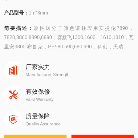
产品型号：
1m*3mm
简要描述：
改性碳分子筛色谱柱应用安捷伦7890，
7820,8860,8890,6890，赛默飞1300,1600，1610,1310，瓦
里安3800.布鲁克，PE580,590,680,690，科创，天瑞，天
美，科晓，捷岛，华爱，北分瑞利，东西电子，鲁南瑞虹；
分离微量的一氧化碳，甲烷，二氧化碳，空气，
厂家实力
Manufacturer Strength
有效保修
Valid Warranty
质量保障
Quality Assurance