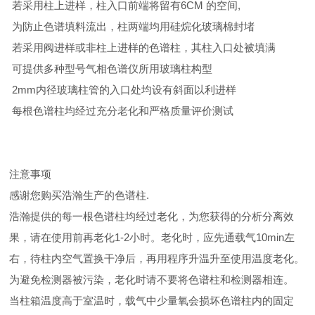
若采用柱上进样，柱入口前端将留有6CM 的空间,
为防止色谱填料流出，柱两端均用硅烷化玻璃棉封堵
若采用阀进样或非柱上进样的色谱柱，其柱入口处被填满
可提供多种型号气相色谱仪所用玻璃柱构型
2mm内径玻璃柱管的入口处均设有斜面以利进样
每根色谱柱均经过充分老化和严格质量评价测试
注意事项
感谢您购买浩瀚生产的色谱柱.
浩瀚提供的每一根色谱柱均经过老化，为您获得的分析分离效
果，请在使用前再老化1-2小时。老化时，应先通载气10min左
右，待柱内空气置换干净后，再用程序升温升至使用温度老化。
为避免检测器被污染，老化时请不要将色谱柱和检测器相连。
当柱箱温度高于室温时，载气中少量氧会损坏色谱柱内的固定