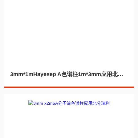
3mm*1mHayesep A色谱柱1m*3mm应用北分瑞利