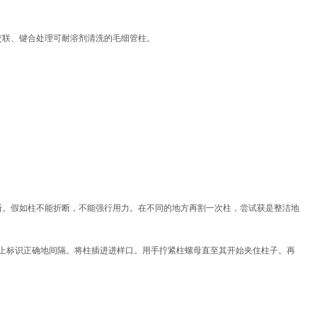
过交联、键合处理可耐溶剂清洗的毛细管柱。
断。假如柱不能折断，不能强行用力。在不同的地方再割一次柱，尝试获是整洁地
子上标识正确地间隔。将柱插进进样口。用手拧紧柱螺母直至其开始夹住柱子。再