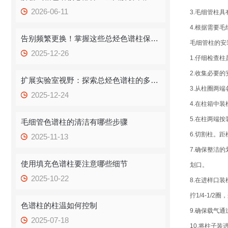
2026-06-11
3.毛细管柱
4.根据需要
告别频繁更换！掌握这些总烃色谱柱保存技巧，提升效率！
毛细管柱的安
2025-12-26
1.仔细检查
2.收集必要
扩展实验室视野：探索总烃色谱柱的多重应用
3.从柱圈两
2025-12-24
4.在柱箱中
5.在柱两端按
毛细管色谱柱的清洁有哪些步骤
6.切割柱。距
2025-11-13
7.确保整洁
使用填充色谱柱要注意哪些细节
划口。
2025-10-22
8.在进样口
拧1/4-1/
色谱柱的柱温如何控制
9.确保载气通
2025-07-18
10.将柱子