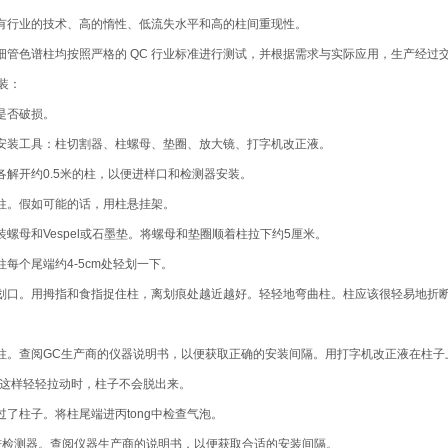
具有行业的技术、高的惰性、低流失水平和高的柱间重现性。
毛细管色谱柱均按照严格的 QC 行业标准进行测试，并根据需求与实际应用，生产经
装：
柱是否破损。
的安装工具：柱切割器、柱螺母、垫圈、放大镜、打字机改正液。
端各解开约0.5米的柱，以便进样口和检测器安装。
装柱。假如可能的话，用柱悬挂架。
装螺母和Vespel或石墨垫。将螺母和垫圈顺着柱拉下约5厘米。
柱每个尾端约4-5cm处轻划一下。
的划口。用拇指和食指捉住柱，离划痕处越近越好。轻轻地弯曲柱。柱应该很轻易地折
装柱。查阅GC生产商的仪器说明书，以便获取正确的安装间隔。用打字机改正液在柱
2圈，这样轻轻拉动时，柱子不会脱出来。
过了柱子。将柱尾端进丙tong中检查气泡。
装进检测器。查阅仪器生产商的说明书，以便获取合适的安装间隔。