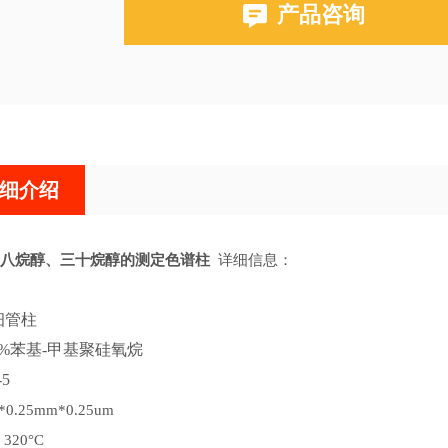
产品咨询
布鲁克PE580,590,680,690
细介绍
八烷醇、三十烷醇的测定色谱柱
详细信息：
细管柱
%苯基-甲基聚硅氧烷
-5
*0.25mm*0.25um
：
320°C