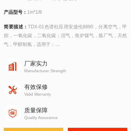
产品型号：
1m*1/8
简要描述：
TDX-01色谱柱应用安捷伦8890，分离空气，甲
烷，一氧化碳，二氧化碳；沼气，焦炉煤气，炼厂气，天然
气，甲醇制氢，适用于：
安捷伦490在线/便携，
厂家实力
4890,5890,6890,7820,7890,8860,8890
Manufacturer Strength
有效保修
岛津GC-14C，GC-2010，GC-2014，GC-2030
Valid Warranty
赛默飞1310,1300,1610,1600
质量保障
Quality Assurance
瓦里安3800系列