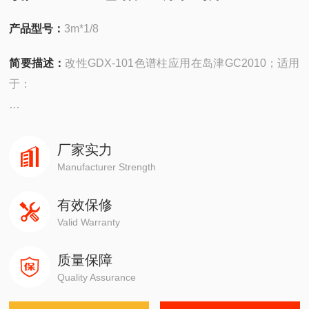
产品型号：
3m*1/8
简要描述：
改性GDX-101色谱柱应用在岛津GC2010；适用
于：
安捷伦490在线/便携，
4890,5890,6890,7820,7890,8860,8890
厂家实力
Manufacturer Strength
岛津GC-14C，GC-2010，GC-2014，GC-2030
有效保修
Valid Warranty
赛默飞1310,1300,1610,1600
质量保障
瓦里安3800系列
Quality Assurance