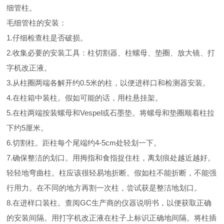
细管柱。
毛细管柱的安装：
1.仔细检查柱是否破损。
2.收集必要的安装工具：柱切割器、柱螺母、垫圈、放大镜、打
字机改正液。
3.从柱圈两端各解开约0.5米的柱，以便进样口和检测器安装。
4.在柱箱中装柱。假如可能的话，用柱悬挂架。
5.在柱两端按装螺母和Vespel或石墨垫。将螺母和垫圈顺着柱拉
下约5厘米。
6.切割柱。距柱每个尾端约4-5cm处轻划一下。
7.确保整洁的划口。用拇指和食指捉住柱，离划痕处越近越好。
轻轻地弯曲柱。柱应该很轻易地折断。假如柱不能折断，不能强
行用力。在不同的地方再割一次柱，尝试获是整洁地划口。
8.在进样口装柱。查阅GC生产商的仪器说明书，以便获取正确
的安装间隔。用打字机改正液在柱子上标识正确地间隔。将柱插