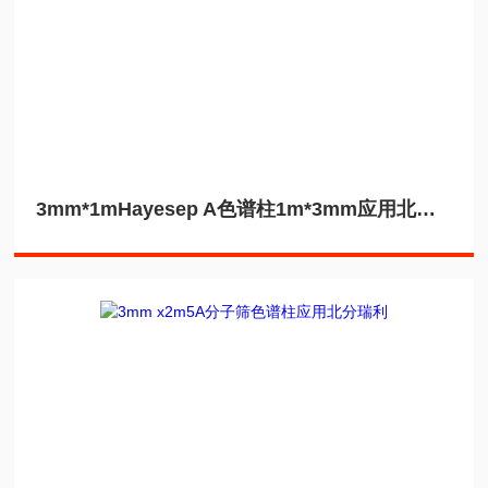
3mm*1mHayesep A色谱柱1m*3mm应用北分瑞利