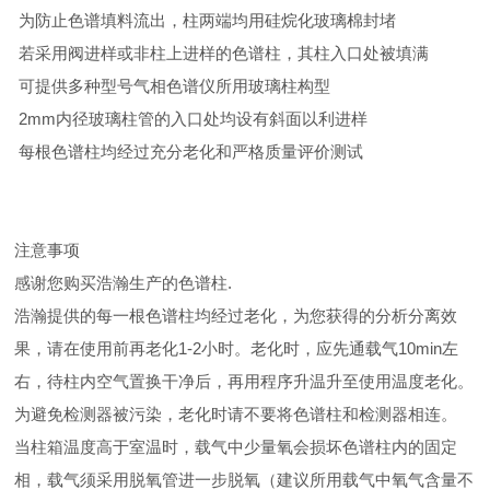
为防止色谱填料流出，柱两端均用硅烷化玻璃棉封堵
若采用阀进样或非柱上进样的色谱柱，其柱入口处被填满
可提供多种型号气相色谱仪所用玻璃柱构型
2mm内径玻璃柱管的入口处均设有斜面以利进样
每根色谱柱均经过充分老化和严格质量评价测试
注意事项
感谢您购买浩瀚生产的色谱柱.
浩瀚提供的每一根色谱柱均经过老化，为您获得的分析分离效
果，请在使用前再老化1-2小时。老化时，应先通载气10min左
右，待柱内空气置换干净后，再用程序升温升至使用温度老化。
为避免检测器被污染，老化时请不要将色谱柱和检测器相连。
当柱箱温度高于室温时，载气中少量氧会损坏色谱柱内的固定
相，载气须采用脱氧管进一步脱氧（建议所用载气中氧气含量不