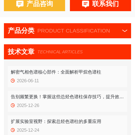
布鲁克PE580,590,680,690
产品咨询
联系我们
磐诺A90，福立GC9790，华爱，天瑞，天美，GC7900，川
仪，北分瑞
产品分类
PRODUCT CLASSIFICATION
技术文章
TECHNICAL ARTICLES
解密气相色谱核心部件：全面解析甲烷色谱柱
2026-06-11
告别频繁更换！掌握这些总烃色谱柱保存技巧，提升效率！
2025-12-26
扩展实验室视野：探索总烃色谱柱的多重应用
2025-12-24