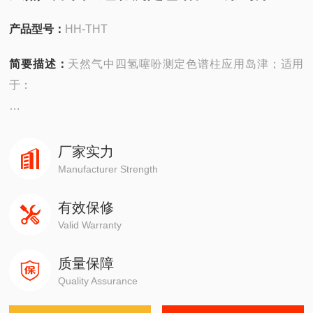
产品型号：
HH-THT
简要描述：
天然气中四氢噻吩测定色谱柱应用岛津；适用
于：
安捷伦490在线/便携，
4890,5890,6890,7820,7890,8860,8890
厂家实力
Manufacturer Strength
岛津GC-14C，GC-2010，GC-2014，GC-2030
有效保修
Valid Warranty
赛默飞1310,1300,1610,1600
质量保障
瓦里安3800系列
Quality Assurance