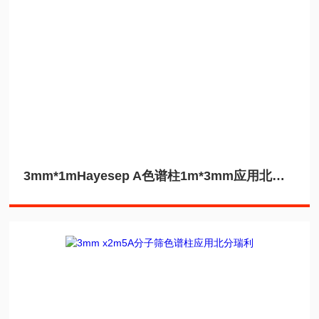
3mm*1mHayesep A色谱柱1m*3mm应用北分瑞利