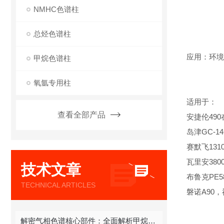
NMHC色谱柱
总烃色谱柱
应用：环境
甲烷色谱柱
氧氩专用柱
适用于：
查看全部产品
安捷伦490在线
岛津GC-14
赛默飞1310,
瓦里安380
技术文章
布鲁克PE580
TECHNICAL ARTICLES
磐诺A90
解密气相色谱核心部件：全面解析甲烷色谱柱