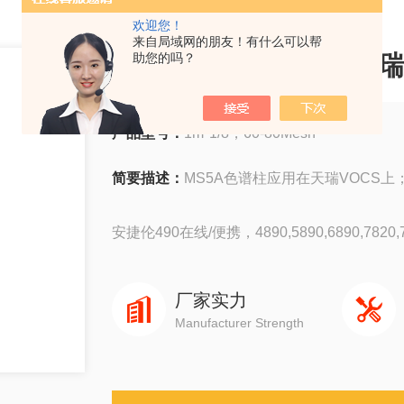
欢迎您！
来自局域网的朋友！有什么可以帮
MS5A色谱柱应用在天瑞
助您的吗？
产品型号：
1m*1/8，60-80Mesh
简要描述：
MS5A色谱柱应用在天瑞VOCS
安捷伦490在线/便携，4890,5890,6890,7820,78
岛津GC-14C，GC-2010，GC-2014，GC-203
厂家实力
Manufacturer Strength
赛默飞1310,1300,1610,1600
瓦里安3800系列