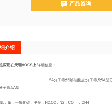
产品咨询
布鲁克PE580,590,680,690
磐诺A90，福立GC9790，华爱，天瑞，天美
细介绍
谱柱应用在天瑞VOCS上
详细信息：
 5A分子筛;钙钠硅酸盐;分子筛,5;5A型分子筛;分子筛-
;分子筛,5A型
氧，氮，一氧化碳，甲烷，H2,O2，N2，CO ，CH4