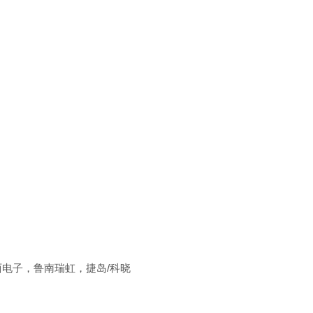
东西电子，鲁南瑞虹，捷岛/科晓