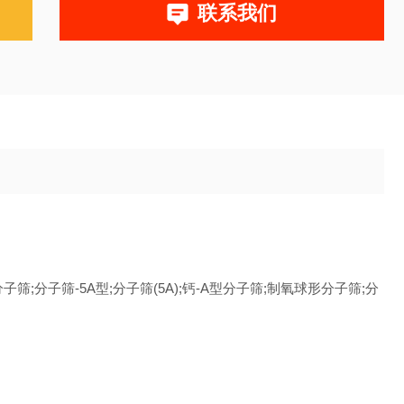
联系我们
，G
5A型;分子筛(5A);钙-A型分子筛;制氧球形分子筛;分