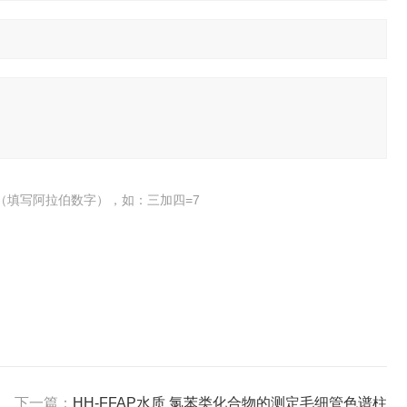
（填写阿拉伯数字），如：三加四=7
下一篇：
HH-FFAP水质 氯苯类化合物的测定毛细管色谱柱