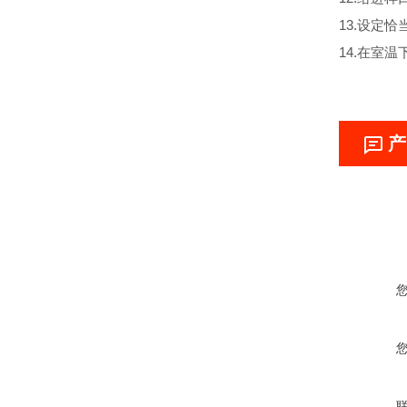
13.设定
14.在室
产