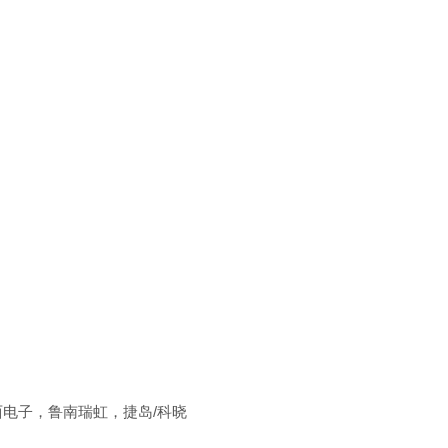
东西电子，鲁南瑞虹，捷岛/科晓