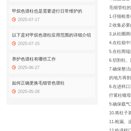
毛细管柱的
甲烷色谱柱也是需要进行日常维护的
1.仔细检
2025-07-17
2.收集必
3.从柱圈
以下是对甲烷色谱柱应用范围的详细介绍
4.在柱箱
2025-07-15
5.在柱两
养护色谱柱有哪些工作
6.切割柱
2025-06-27
7.确保整
的地方再割
如何正确更换毛细管色谱柱
8.在进样
2025-05-28
拧紧柱螺母
9.确保载
10.将柱
11.检漏
12.给进