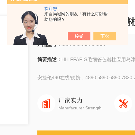
欢迎您！
来自局域网的朋友！有什么可以帮
HH-FFAP-S毛细管色
助您的吗？
产品型号：
30m*0.32mm*0.5um
简要描述：
HH-FFAP-S毛细管色谱柱应用
安捷伦490在线/便携，4890,5890,6890,7820,78
岛津GC-14C，GC-2010，GC-2014，GC-203
厂家实力
Manufacturer Strength
赛默飞1310,1300,1610,1600
瓦里安3800系列