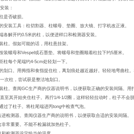
安装：
查柱是否破损。
要的安装工具：柱切割器、柱螺母、垫圈、放大镜、打字机改正液。
两端各解开约0.5米的柱，以便进样口和检测器安装。
中装柱。假如可能的话，用柱悬挂架。
端按装螺母和Vespel或石墨垫。将螺母和垫圈顺着柱拉下约5厘米。
。距柱每个尾端约4-5cm处轻划一下。
洁的划口。用拇指和食指捉住柱，离划痕处越近越好。轻轻地弯曲柱
一次柱，尝试获是整洁地划口。
口装柱。查阅GC生产商的仪器说明书，以便获取正确的安装间隔。
直至其开始夹住柱子。再拧1/4-1/2圈，这样轻轻拉动时，柱子不会
气通过了柱子。将柱尾端进丙tong中检查气泡。
子装进检测器。查阅仪器生产商的说明书，以便获取合适的安装间隔。
。这非常重要。不能不检漏就加热柱子。
样口和检测器设定恰当的温度。