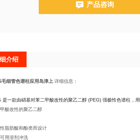
产品咨询
布鲁克PE580,590,680,690
磐诺A90，福立GC9790，华爱，天瑞，天美，
细介绍
P-S毛细管色谱柱应用岛津上
详细信息：
S
是一款由硝基对苯二甲酸改性的聚乙二醇 (PEG) 强极性色谱柱
甲酸改性的聚乙二醇
性脂肪酸和酚类而设计
可用溶剂冲洗