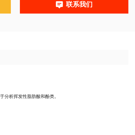
联系我们
GC7900，川仪，
，用于分析挥发性脂肪酸和酚类。