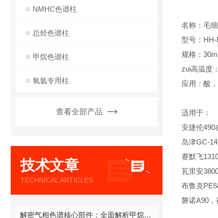
NMHC色谱柱
名称：毛细
总烃色谱柱
型号：HH-F
规格：30m*
甲烷色谱柱
zui高温度：
氧氩专用柱
应用：酸，
查看全部产品
适用于：
安捷伦490在线
岛津GC-14
赛默飞1310,
技术文章
瓦里安380
TECHNICAL ARTICLES
布鲁克PE580
磐诺A90
解密气相色谱核心部件：全面解析甲烷色谱柱