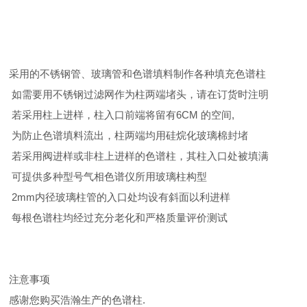
采用的不锈钢管、玻璃管和色谱填料制作各种填充色谱柱
如需要用不锈钢过滤网作为柱两端堵头，请在订货时注明
若采用柱上进样，柱入口前端将留有6CM 的空间,
为防止色谱填料流出，柱两端均用硅烷化玻璃棉封堵
若采用阀进样或非柱上进样的色谱柱，其柱入口处被填满
可提供多种型号气相色谱仪所用玻璃柱构型
2mm内径玻璃柱管的入口处均设有斜面以利进样
每根色谱柱均经过充分老化和严格质量评价测试
注意事项
感谢您购买浩瀚生产的色谱柱.