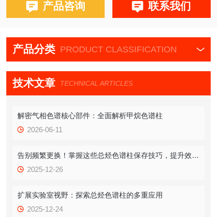
布鲁克PE580,590,680,690
产品咨询
联系我们
磐诺A90，福立GC9790，华爱，天瑞，天美，GC7900，川
仪，北分瑞
产品分类
PRODUCT CLASSIFICATION
技术文章
TECHNICAL ARTICLES
解密气相色谱核心部件：全面解析甲烷色谱柱
2026-06-11
告别频繁更换！掌握这些总烃色谱柱保存技巧，提升效率！
2025-12-26
扩展实验室视野：探索总烃色谱柱的多重应用
2025-12-24