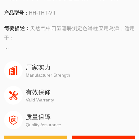
产品型号：
HH-THT-VII
简要描述：
天然气中四氢噻吩测定色谱柱应用岛津；适用
于：
安捷伦490在线/便携，
4890,5890,6890,7820,7890,8860,8890
厂家实力
Manufacturer Strength
岛津GC-14C，GC-2010，GC-2014，GC-2030
有效保修
Valid Warranty
赛默飞1310,1300,1610,1600
质量保障
瓦里安3800系列
Quality Assurance