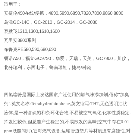
适用于：
安捷伦490在线/便携，4890,5890,6890,7820,7890,8860,8890
岛津GC-14C，GC-2010，GC-2014，GC-2030
赛默飞1310,1300,1610,1600
瓦里安3800系列
布鲁克PE580,590,680,690
磐诺A90，福立GC9790，华爱，天瑞，天美，GC7900，川仪，
北分瑞利，东西电子，鲁南瑞虹，捷岛/科晓
四氢噻吩是国际上发达国家广泛使用的燃气味添加剂,俗称"加臭
剂".英文名称:Tetrahydrothiophene,英文缩写:THT,无色透明油状
液体,是一种含硫饱和杂环化合物,不易被空气氧化,化学性质稳定.
挥发性较低,但总能产生稳定的,不易散发的臭味(空气中存在0.01
ppm既能闻到),它对燃气设备,运输管道垫片等材质没有腐蚀性,对