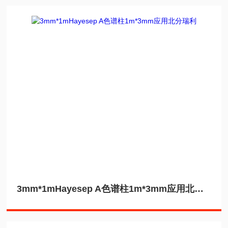
3mm*1mHayesep A色谱柱1m*3mm应用北分瑞利