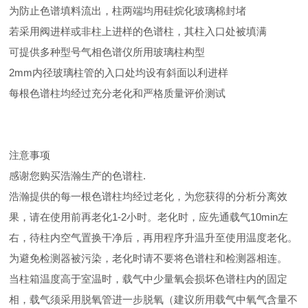
为防止色谱填料流出，柱两端均用硅烷化玻璃棉封堵
若采用阀进样或非柱上进样的色谱柱，其柱入口处被填满
可提供多种型号气相色谱仪所用玻璃柱构型
2mm内径玻璃柱管的入口处均设有斜面以利进样
每根色谱柱均经过充分老化和严格质量评价测试
注意事项
感谢您购买浩瀚生产的色谱柱.
浩瀚提供的每一根色谱柱均经过老化，为您获得的分析分离效
果，请在使用前再老化1-2小时。老化时，应先通载气10min左
右，待柱内空气置换干净后，再用程序升温升至使用温度老化。
为避免检测器被污染，老化时请不要将色谱柱和检测器相连。
当柱箱温度高于室温时，载气中少量氧会损坏色谱柱内的固定
相，载气须采用脱氧管进一步脱氧（建议所用载气中氧气含量不