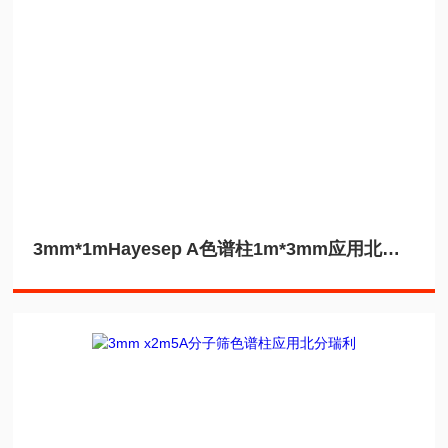
3mm*1mHayesep A色谱柱1m*3mm应用北分瑞利