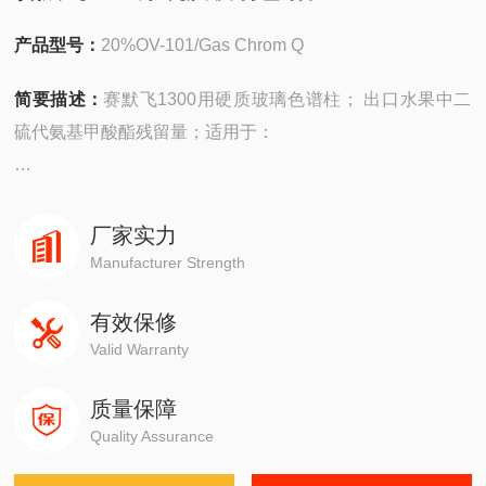
产品型号：
20%OV-101/Gas Chrom Q
简要描述：
赛默飞1300用硬质玻璃色谱柱； 出口水果中二
硫代氨基甲酸酯残留量；适用于：
安捷伦490在线/便携，
4890,5890,6890,7820,7890,8860,8890
厂家实力
Manufacturer Strength
岛津GC-14C，GC-2010，GC-2014，GC-2030
有效保修
Valid Warranty
赛默飞1310,1300,1610,1600
质量保障
瓦里安3800系列
Quality Assurance