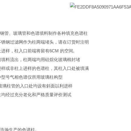
钢管、玻璃管和色谱填料制作各种填充色谱柱
不锈钢过滤网作为柱两端堵头，请在订货时注明
进样，柱入口前端将留有6CM 的空间,
谱填料流出，柱两端均用硅烷化玻璃棉封堵
进样或非柱上进样的色谱柱，其柱入口处被填满
种型号气相色谱仪所用玻璃柱构型
玻璃柱管的入口处均设有斜面以利进样
柱均经过充分老化和严格质量评价测试
浩瀚生产的色谱柱.