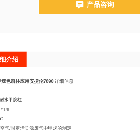
产品咨询
布鲁克PE580,590,680,690
细介绍
甲烷色谱柱应用安捷伦7890
详细信息
耐水甲烷柱
*1/8
°C
空气/固定污染源废气中甲烷的测定