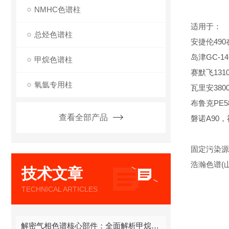
NMHC色谱柱
适用于：
总烃色谱柱
安捷伦490在线
岛津GC-14
甲烷色谱柱
赛默飞1310,
氧氩专用柱
瓦里安380
布鲁克PE580
查看全部产品
磐诺A90
固定污染源
浩瀚色谱(
技术文章
TECHNICAL ARTICLES
解密气相色谱核心部件：全面解析甲烷色谱柱