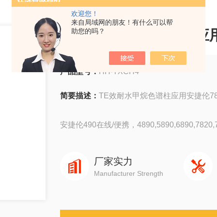
欢迎您！
来自局域网的朋友！有什么可以帮
TE效耐水甲烷色谱柱应用
助您的吗？
产品型号：
HH-TXCH4
简要描述：
TE效耐水甲烷色谱柱应用安捷伦7
安捷伦490在线/便携，4890,5890,6890,7820,78
岛津GC-14C，GC-2010，GC-2014，GC-203
厂家实力
Manufacturer Strength
赛默飞1310,1300,1610,1600
瓦里安3800系列