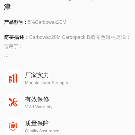
津
产品型号：
5%Carbowax20M
简要描述：
Carbowax20M Carbopack B填充色谱柱岛津；
适用于：
安捷伦490在线/便携，
4890,5890,6890,7820,7890,8860,8890
厂家实力
Manufacturer Strength
岛津GC-14C，GC-2010，GC-2014，GC-2030
有效保修
Valid Warranty
赛默飞1310,1300,1610,1600
质量保障
瓦里安3800系列
Quality Assurance