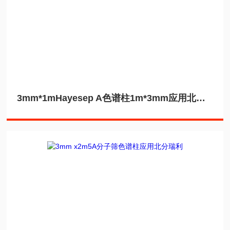
3mm*1mHayesep A色谱柱1m*3mm应用北分瑞利