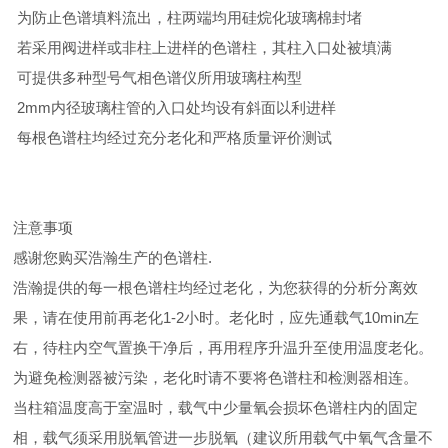
为防止色谱填料流出，柱两端均用硅烷化玻璃棉封堵
若采用阀进样或非柱上进样的色谱柱，其柱入口处被填满
可提供多种型号气相色谱仪所用玻璃柱构型
2mm内径玻璃柱管的入口处均设有斜面以利进样
每根色谱柱均经过充分老化和严格质量评价测试
注意事项
感谢您购买浩瀚生产的色谱柱.
浩瀚提供的每一根色谱柱均经过老化，为您获得的分析分离效
果，请在使用前再老化1-2小时。老化时，应先通载气10min左
右，待柱内空气置换干净后，再用程序升温升至使用温度老化。
为避免检测器被污染，老化时请不要将色谱柱和检测器相连。
当柱箱温度高于室温时，载气中少量氧会损坏色谱柱内的固定
相，载气须采用脱氧管进一步脱氧（建议所用载气中氧气含量不