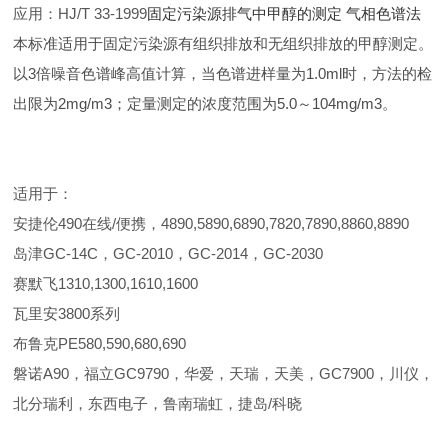
应用：
HJ/T 33-1999
固定污染源排气中甲醇的测定 气相色谱法
本标准适用于固定污染源有组织排放和无组织排放的甲醇测定。
以3倍噪音色谱峰高值计算，当色谱进样量为1.0ml时，方法的检
出限为2mg/m3；定量测定的浓度范围为5.0～104mg/m3。
适用于：
安捷伦490在线/便携，4890,5890,6890,7820,7890,8860,8890
岛津GC-14C，GC-2010，GC-2014，GC-2030
赛默飞1310,1300,1610,1600
瓦里安3800系列
布鲁克PE580,590,680,690
磐诺A90，福立GC9790，华爱，天瑞，天美，GC7900，川仪，
北分瑞利，东西电子，鲁南瑞虹，捷岛/科晓