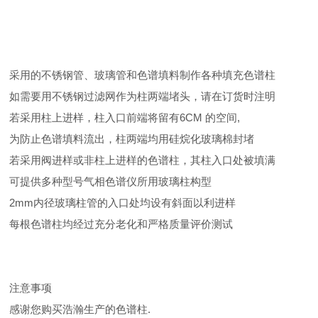
采用的不锈钢管、玻璃管和色谱填料制作各种填充色谱柱
如需要用不锈钢过滤网作为柱两端堵头，请在订货时注明
若采用柱上进样，柱入口前端将留有6CM 的空间,
为防止色谱填料流出，柱两端均用硅烷化玻璃棉封堵
若采用阀进样或非柱上进样的色谱柱，其柱入口处被填满
可提供多种型号气相色谱仪所用玻璃柱构型
2mm内径玻璃柱管的入口处均设有斜面以利进样
每根色谱柱均经过充分老化和严格质量评价测试
注意事项
感谢您购买浩瀚生产的色谱柱.