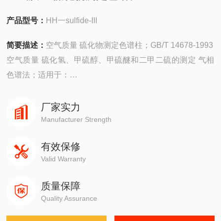
产品型号：
HH一sulfide-III
简要描述：
空气质量 硫化物测定色谱柱；GB/T 14678-1993
空气质量 硫化氢、甲硫醇、甲硫醚和二甲二硫的测定 气相
色谱法；适用于：
安捷伦490在线/便携，
厂家实力
4890,5890,6890,7820,7890,8860,8890
Manufacturer Strength
有效保修
岛津GC-14C，GC-2010，GC-2014，GC-2030
Valid Warranty
赛默飞1310,1300,1610,1600
质量保障
Quality Assurance
瓦里安3800系列