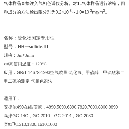
气体样品直接注入气相色谱仪分析。对1L气体样品进行浓缩，四
-3
-3
3
种成分的方法检出限分别为0.2×10
～1.0×10
mg/m
。
名称：
硫化物测定专用柱
型号：
HH一sulfide-III
规格：
3m*3mm
zui高使用温度：
120°C
应用：
GB/T 14678-1993
空气质量 硫化氢、甲硫醇、甲硫醚和二
甲二硫的测定 气相色谱法
适用于：
安捷伦490在线/便携，4890,5890,6890,7820,7890,8860,8890
岛津GC-14C，GC-2010，GC-2014，GC-2030
赛默飞1310,1300,1610,1600