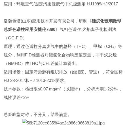
应用：环境空气/固定污染源废气中总烃测定 HJ1999/HJ/2017
浩瀚色谱(山东)应用技术开发有限公司，研制《
硅烷化玻璃微球
总烃色谱柱应用安捷伦7890
》
气相色谱-氢火焰离子化检测法
（GC-FID）
原理：通过色谱柱分离废气中的总烃（THC）、甲烷（CH₄）等
组分，利用FID检测器对碳氢化合物响应值定量，非甲烷总烃
（NMHC）由THC与CH₄差值计算得出。
适用场景：固定污染源有组织排放（如烟囱、管道），符合国标
HJ 38-2017和HJ 1013-2018要求。
技术参数：检出限≤0.07 mg/m³（以碳计），分析周期1-2分钟，
线性误差<2%
总烃峰型对称，不分叉，结果满意。