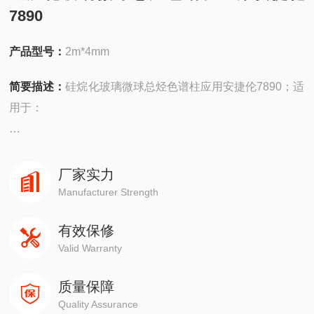
7890
产品型号：
2m*4mm
简要描述：
硅烷化玻璃微球总烃色谱柱应用安捷伦7890；适
用于：
安捷伦490在线/便携，
4890,5890,6890,7820,7890,8860,8890
厂家实力
Manufacturer Strength
岛津GC-14C，GC-2010，GC-2014，GC-2030
有效保修
Valid Warranty
赛默飞1310,1300,1610,1600
质量保障
瓦里安3800系列
Quality Assurance