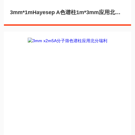
3mm*1mHayesep A色谱柱1m*3mm应用北分瑞利