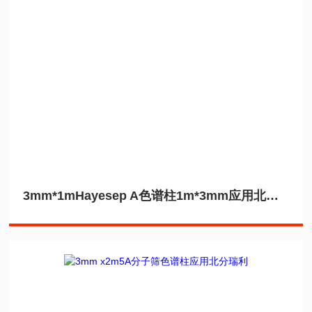
3mm*1mHayesep A色谱柱1m*3mm应用北分瑞利