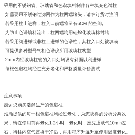
采用的不锈钢管、玻璃管和色谱填料制作各种填充色谱柱
如需要用不锈钢过滤网作为柱两端堵头，请在订货时注明
若采用柱上进样，柱入口前端将留有6CM 的空间,
为防止色谱填料流出，柱两端均用硅烷化玻璃棉封堵
若采用阀进样或非柱上进样的色谱柱，其柱入口处被填满
可提供多种型号气相色谱仪所用玻璃柱构型
2mm内径玻璃柱管的入口处均设有斜面以利进样
每根色谱柱均经过充分老化和严格质量评价测试
注意事项
感谢您购买浩瀚生产的色谱柱.
浩瀚提供的每一根色谱柱均经过老化，为您获得的分析分离效
果，请在使用前再老化1-2小时。老化时，应先通载气10min左
右，待柱内空气置换干净后，再用程序升温升至使用温度老化。