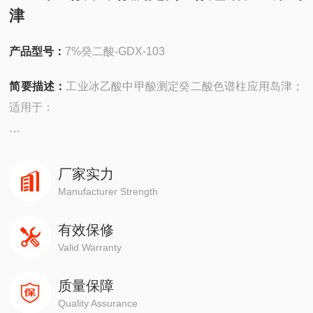
津
产品型号：
7%癸二酸-GDX-103
简要描述：
工业冰乙酸中甲酸测定癸二酸色谱柱应用岛津；
适用于：
安捷伦490在线/便携，
4890,5890,6890,7820,7890,8860,8890
厂家实力
Manufacturer Strength
岛津GC-14C，GC-2010，GC-2014，GC-2030
有效保修
Valid Warranty
赛默飞1310,1300,1610,1600
质量保障
瓦里安3800系列
Quality Assurance