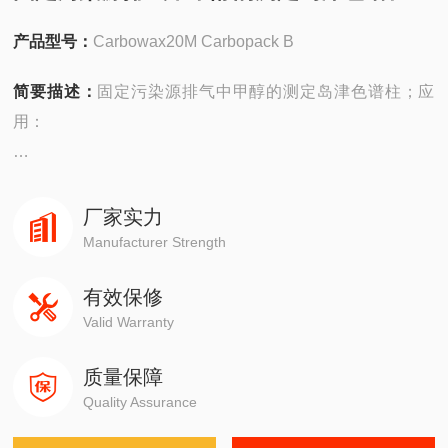
产品型号：
Carbowax20M Carbopack B
简要描述：
固定污染源排气中甲醇的测定岛津色谱柱；应
用：
安捷伦490在线/便携，
4890,5890,6890,7820,7890,8860,8890
厂家实力
Manufacturer Strength
岛津GC-14C，GC-2010，GC-2014，GC-2030
有效保修
Valid Warranty
赛默飞1310,1300,1610,1600
质量保障
瓦里安3800系列
Quality Assurance