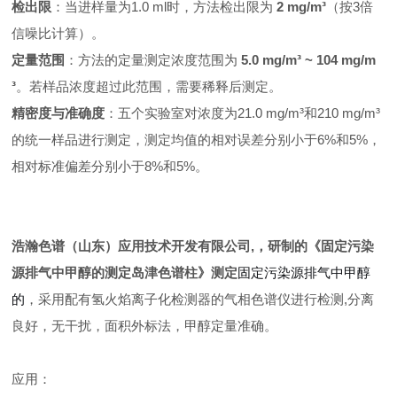
检出限
：当进样量为1.0 ml时，方法检出限为
2 mg/m³
（按3倍
信噪比计算）。
定量范围
：方法的定量测定浓度范围为
5.0 mg/m³ ~ 104 mg/m
³
。若样品浓度超过此范围，需要稀释后测定。
精密度与准确度
：五个实验室对浓度为21.0 mg/m³和210 mg/m³
的统一样品进行测定，测定均值的相对误差分别小于6%和5%，
相对标准偏差分别小于8%和5%。
浩瀚色谱（山东）应用技术开发有限公司,，研制的《
固定污染
源排气中甲醇的测定岛津色谱柱
》测定
固定污染源排气中甲醇
的
，采用配有氢火焰离子化检测器的气相色谱仪进行检测,分离
良好，无干扰，面积外标法，甲醇定量准确。
应用：