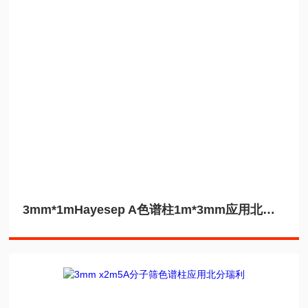
3mm*1mHayesep A色谱柱1m*3mm应用北分瑞利