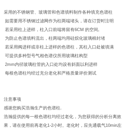
采用的不锈钢管、玻璃管和色谱填料制作各种填充色谱柱
如需要用不锈钢过滤网作为柱两端堵头，请在订货时注明
若采用柱上进样，柱入口前端将留有6CM 的空间,
为防止色谱填料流出，柱两端均用硅烷化玻璃棉封堵
若采用阀进样或非柱上进样的色谱柱，其柱入口处被填满
可提供多种型号气相色谱仪所用玻璃柱构型
2mm内径玻璃柱管的入口处均设有斜面以利进样
每根色谱柱均经过充分老化和严格质量评价测试
注意事项
感谢您购买浩瀚生产的色谱柱.
浩瀚提供的每一根色谱柱均经过老化，为您获得的分析分离效
果，请在使用前再老化1-2小时。老化时，应先通载气10min左