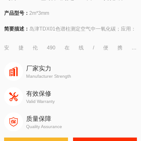
产品型号：
2m*3mm
简要描述：
岛津TDX01色谱柱测定空气中一氧化碳；应用：
安捷伦490在线/便携，
4890,5890,6890,7820,7890,8860,8890
厂家实力
岛津GC-14C，GC-2010，GC-2014，GC-2030
Manufacturer Strength
有效保修
赛默飞1310,1300,1610,1600
Valid Warranty
瓦里安3800系列
质量保障
Quality Assurance
布鲁克PE580,590,680,690