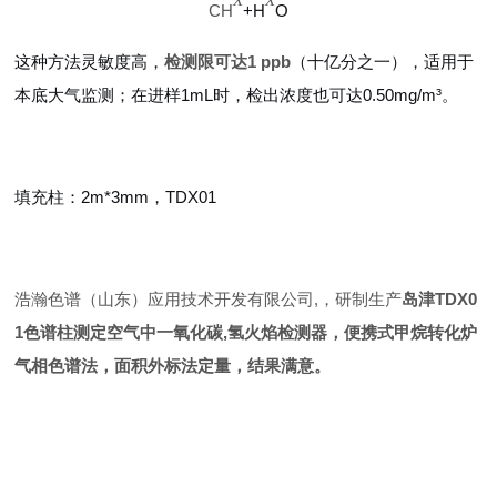
X
X
CH
+
H
O
这种方法灵敏度高，
检测限可达1 ppb
（十亿分之一），适用于
本底大气监测；在进样1mL时，检出浓度也可达0.50mg/m³。
填充柱：2m*3mm，TDX01
浩瀚色谱（山东）应用技术开发有限公司,，研制生产
岛津TDX0
1色谱柱测定空气中一氧化碳,氢火焰检测器，便携式甲烷转化炉
气相色谱法，面积外标法定量，结果满意。