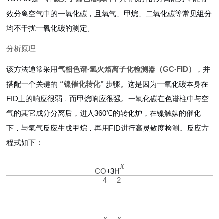
效分离空气中的一氧化碳，且氧气、甲烷、二氧化碳等常见组分
均不干扰一氧化碳的测定。
分析原理
该方法通常采用
气相色谱-氢火焰离子化检测器（GC-FID）
，并
搭配一个关键的
“镍催化转化"
步骤。这是因为一氧化碳本身在
FID上的响应很弱，而甲烷响应很强。一氧化碳在色谱柱中与空
气的其它成分分离后，进入360℃的转化炉，在镍触媒的催化
2
下，与氢气反应生成甲烷，再用FID进行高灵敏度检测。反应方
程式如下：
\ce{CO + 3H2 ->[\text][\Delta] CH
X
CO
+
3
H
4
2
4 + H2O}