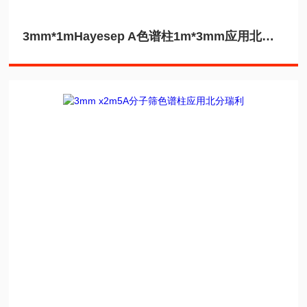
3mm*1mHayesep A色谱柱1m*3mm应用北分瑞利