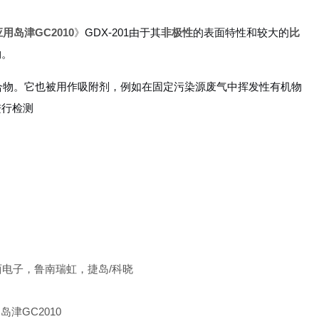
应用岛津GC2010
》
GDX-201由于其
非极性
的表面特性和较大的
比
物。
化合物。它也被用作吸附剂，例如在固定污染源废气中挥发性有机物
进行检测
东西电子，鲁南瑞虹，捷岛/科晓