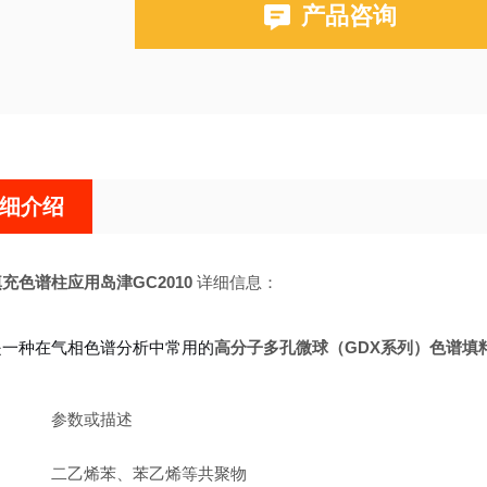
产品咨询
布鲁克PE580,590,680,690
细介绍
1填充色谱柱应用岛津GC2010
详细信息：
01是一种在气相色谱分析中常用的
高分子多孔微球（GDX系列）色谱填
参数或描述
二乙烯苯、苯乙烯等共聚物