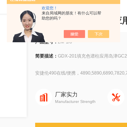
欢迎您！
来自局域网的朋友！有什么可以帮
GDX-201填充色谱柱应用
助您的吗？
产品型号：
2M*1/8
简要描述：
GDX-201填充色谱柱应用岛津GC
安捷伦490在线/便携，4890,5890,6890,7820,78
岛津GC-14C，GC-2010，GC-2014，GC-203
厂家实力
Manufacturer Strength
赛默飞1310,1300,1610,1600
瓦里安3800系列