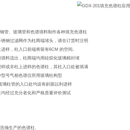
钢管、玻璃管和色谱填料制作各种填充色谱柱
不锈钢过滤网作为柱两端堵头，请在订货时注明
进样，柱入口前端将留有6CM 的空间,
谱填料流出，柱两端均用硅烷化玻璃棉封堵
进样或非柱上进样的色谱柱，其柱入口处被填满
种型号气相色谱仪所用玻璃柱构型
玻璃柱管的入口处均设有斜面以利进样
柱均经过充分老化和严格质量评价测试
浩瀚生产的色谱柱.