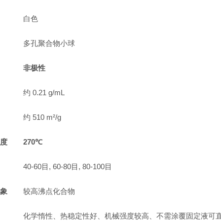
白色
多孔聚合物小球
非极性
约 0.21 g/mL
约 510 m²/g
度
270℃
40-60目, 60-80目, 80-100目
象
较高沸点化合物
化学惰性、热稳定性好、机械强度较高、不需涂覆固定液可