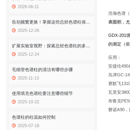
2026-06-11
浩瀚色谱（
告别频繁更换！掌握这些总烃色谱柱保存技巧，提升效率！
表面积
，尤
2025-12-26
GDX-2
的测定（依
扩展实验室视野：探索总烃色谱柱的多重应用
2025-12-24
应用：
安捷伦490在线
毛细管色谱柱的清洁有哪些步骤
岛津GC-14
2025-11-13
赛默飞1310,
瓦里安380
使用填充色谱柱要注意哪些细节
布鲁克PE580
2025-10-22
磐诺A90
色谱柱的柱温如何控制
2025-07-18