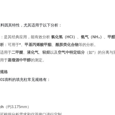
01填料因其特性，尤其适用于以下分析：
：是其经典应用，能有效分析
氯化氢（HCl）
、
氨气（NH₃）
、
甲
析
：可用于
*
、
甲基丙烯酸甲酯
、
酰胺类化合物
等的分析。
适用于
二甲醚
、
液化气
、
轻烃
以及
空气中特定组分
（如*）的分离与
用于
蒸馏酒中甲醇
的测定。
规格
-401填料的填充柱常见规格有：
nch
（约3.175mm）
可根据分析需求和仪器接口进行定制。