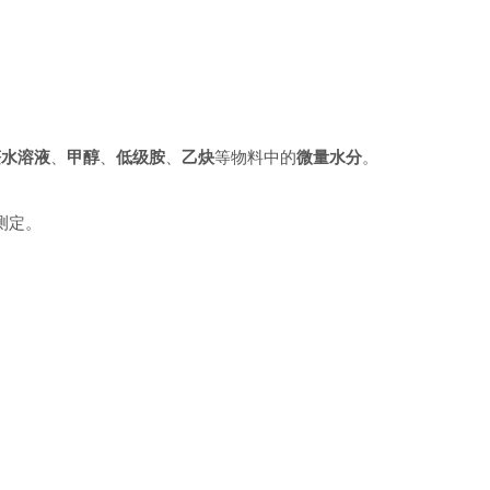
醛水溶液
、
甲醇
、
低级胺
、
乙炔
等物料中的
微量水分
。
测定。