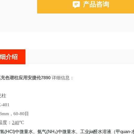
产品咨询
布鲁克PE580,590,680,690
细介绍
1填充色谱柱应用安捷伦7890
详细信息：
充柱
-401
3mm，60-80目
用温度：
240
°C
氢(HCl)中微量水、氨气(NH₃)中微量水、工业jia醛水溶液（甲q