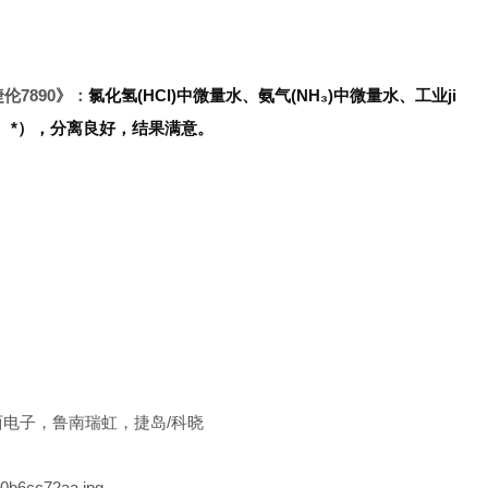
伦7890
》：
氯化氢(HCl)中微量水、氨气(NH₃)中微量水、工业ji
醇、*），分离良好，结果满意。
东西电子，鲁南瑞虹，捷岛/科晓