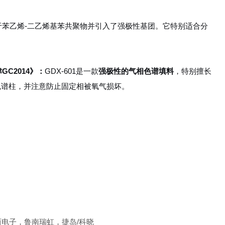
于苯乙烯-二乙烯基苯共聚物并引入了强极性基团。它特别适合分
GC2014
》：
GDX-601是一款
强极性的气相色谱填料
，特别擅长
色谱柱，并注意防止固定相被氧气损坏。
东西电子，鲁南瑞虹，捷岛/科晓