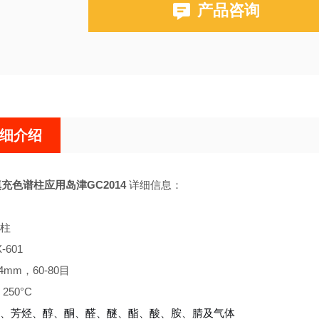
产品咨询
布鲁克PE580,590,680,690
细介绍
1填充色谱柱应用岛津GC2014
详细信息：
柱
601
4mm，60-80目
250°C
、芳烃、醇、酮、醛、醚、酯、酸、胺、腈及气体