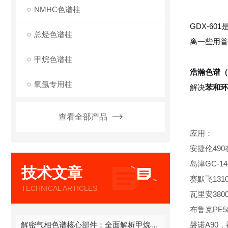
NMHC色谱柱
GDX-6
总烃色谱柱
离一些用普
甲烷色谱柱
浩瀚色谱（
氧氩专用柱
解决
苯和环
查看全部产品
应用：
安捷伦490在线
岛津GC-14
技术文章
赛默飞1310,
TECHNICAL ARTICLES
瓦里安380
布鲁克PE580
解密气相色谱核心部件：全面解析甲烷色谱柱
磐诺A90