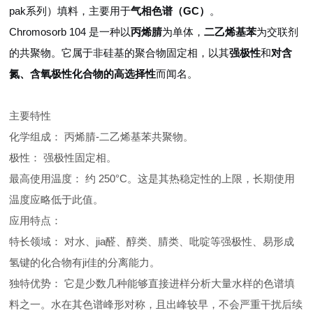
pak系列）填料，主要用于
气相色谱（GC）
。
Chromosorb 104 是一种以
丙烯腈
为单体，
二乙烯基苯
为交联剂
的共聚物。它属于非硅基的聚合物固定相，以其
强极性
和
对含
氮、含氧极性化合物的高选择性
而闻名。
主要特性
化学组成： 丙烯腈-二乙烯基苯共聚物。
极性： 强极性固定相。
最高使用温度： 约 250°C。这是其热稳定性的上限，长期使用
温度应略低于此值。
应用特点：
特长领域： 对水、jia醛、醇类、腈类、吡啶等强极性、易形成
氢键的化合物有ji佳的分离能力。
独特优势： 它是少数几种能够直接进样分析大量水样的色谱填
料之一。水在其色谱峰形对称，且出峰较早，不会严重干扰后续