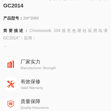
GC2014
产品型号：
3M*3MM
简要描述：
Chromosorb 104填充色谱柱应用岛津
GC2014‘’：应用：
安捷伦490在线/便携，
4890,5890,6890,7820,7890,8860,8890
厂家实力
Manufacturer Strength
岛津GC-14C，GC-2010，GC-2014，GC-2030
有效保修
Valid Warranty
赛默飞1310,1300,1610,1600
质量保障
瓦里安3800系列
Quality Assurance