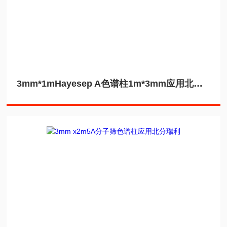
3mm*1mHayesep A色谱柱1m*3mm应用北分瑞利