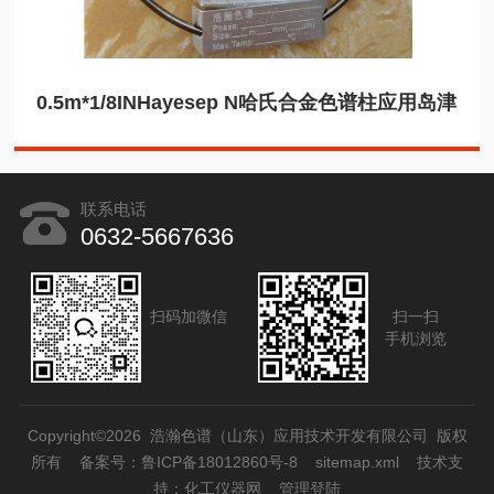
0.5m*1/8INHayesep N哈氏合金色谱柱应用岛津
联系电话
0632-5667636
扫码加微信
扫一扫
手机浏览
Copyright©2026 浩瀚色谱（山东）应用技术开发有限公司 版权
所有
备案号：鲁ICP备18012860号-8
sitemap.xml
技术支
持：
化工仪器网
管理登陆