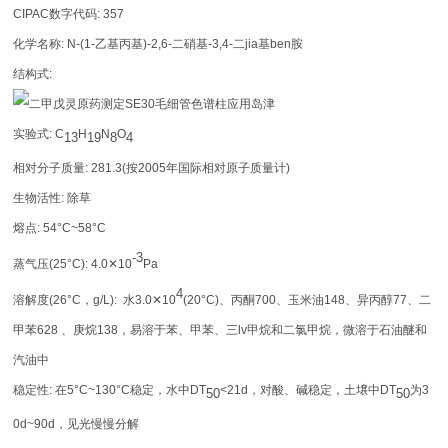
CIPAC数字代码: 357
化学名称: N-(1-乙基丙基)-2,6-二硝基-3,4-二jia基ben胺
结构式:
实验式: C
H
N
O
13
19
8
4
相对分子质量: 281.3(按2005年国际相对原子质量计)
生物活性: 除草
熔点: 54°C~58°C
-3
蒸气压(25°C): 4.0✕10
Pa
4
溶解度(26°C，g/L): 水3.0✕10
(20°C)、丙酮700、玉米油148、异丙醇77、二
甲苯628 、庚烷138，易溶于苯、甲苯、三lv甲烷和二氯甲烷，微溶于石油醚和
汽油中
稳定性: 在5°C~130°C稳定，水中DT
<21d，对酸、碱稳定，土壌中DT
为3
50
50
0d~90d，见光慢慢分解