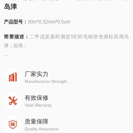
岛津
产品型号：
30m*0.32mm*0.5um
简要描述：
二甲戊灵原药测定SE30毛细管色谱柱应用岛
津；应用：
安捷伦490在线/便携，
4890,5890,6890,7820,7890,8860,8890
厂家实力
Manufacturer Strength
岛津GC-14C，GC-2010，GC-2014，GC-2030
有效保修
Valid Warranty
赛默飞1310,1300,1610,1600
质量保障
瓦里安3800系列
Quality Assurance