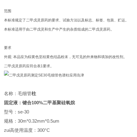
范围
本标准规定了二甲戊灵原药的要求、试验方法以及标志、标签、包装、贮运。
本标准适用于由二甲戊灵和生产中产生的杂质组成的二甲戊灵原药。
要求
外观: 本品应为棕黄色至桔黄色结晶粉末，无可见的外来物和填加的改性剂。
二甲戊灵原药应符合表1要求。
名称：毛细管
柱
固定液：键合100%二甲基聚硅氧烷
型号：se-30
规格：30m*0.32mm*0.5um
zui高使用温度：300°C