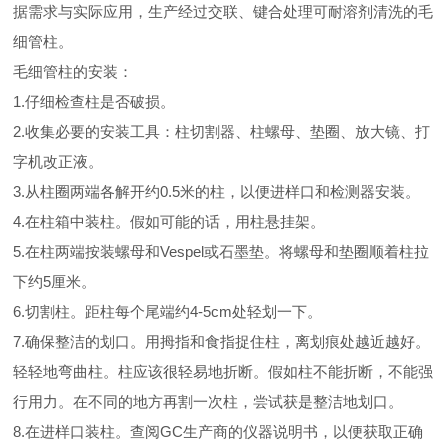
据需求与实际应用，生产经过交联、键合处理可耐溶剂清洗的毛
细管柱。
毛细管柱的安装：
1.仔细检查柱是否破损。
2.收集必要的安装工具：柱切割器、柱螺母、垫圈、放大镜、打
字机改正液。
3.从柱圈两端各解开约0.5米的柱，以便进样口和检测器安装。
4.在柱箱中装柱。假如可能的话，用柱悬挂架。
5.在柱两端按装螺母和Vespel或石墨垫。将螺母和垫圈顺着柱拉
下约5厘米。
6.切割柱。距柱每个尾端约4-5cm处轻划一下。
7.确保整洁的划口。用拇指和食指捉住柱，离划痕处越近越好。
轻轻地弯曲柱。柱应该很轻易地折断。假如柱不能折断，不能强
行用力。在不同的地方再割一次柱，尝试获是整洁地划口。
8.在进样口装柱。查阅GC生产商的仪器说明书，以便获取正确