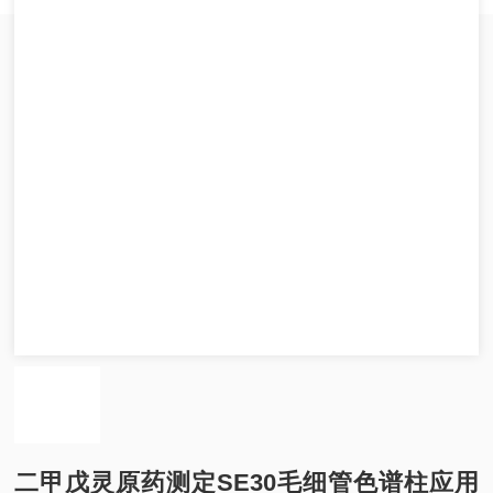
二甲戊灵原药测定SE30毛细管色谱柱应用