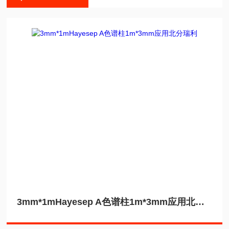
3mm*1mHayesep A色谱柱1m*3mm应用北分瑞利