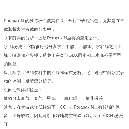
Porapak N 的独特极性使其在以下分析中表现出色，尤其是在气
体和挥发性液体的分离中：
水和醇类的分析：这是Porapak N重要的应用之一。
水-醇分离：它能很好地分离水、甲醇、乙醇等。水在醇之后出
峰，峰形相对尖锐，避免了在类似GDX固定相上水峰拖尾严重
的问题。
应用场景：酒精饮料中的乙醇和杂质分析、化工过程中醇水混合
物的监测、发酵液分析等。
永jiu性气体和轻烃：
能够分离氧气、氮气、甲烷、一氧化碳、二氧化碳等。
通常，在常温或较低柱温下，CO₂ 在Porapak N上有较强的保
留，出峰较晚，因此可以很好地与空气峰（O₂, N₂）和CH₄分离
开。