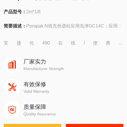
产品型号：
2m*1/8
简要描述：
Porapak N填充色谱柱应用岛津GC14C；应用：
安捷伦490在线/便携，
4890,5890,6890,7820,7890,8860,8890
厂家实力
岛津GC-14C，GC-2010，GC-2014，GC-2030
Manufacturer Strength
有效保修
赛默飞1310,1300,1610,1600
Valid Warranty
瓦里安3800系列
质量保障
Quality Assurance
布鲁克PE580,590,680,690