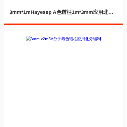
3mm*1mHayesep A色谱柱1m*3mm应用北分瑞利